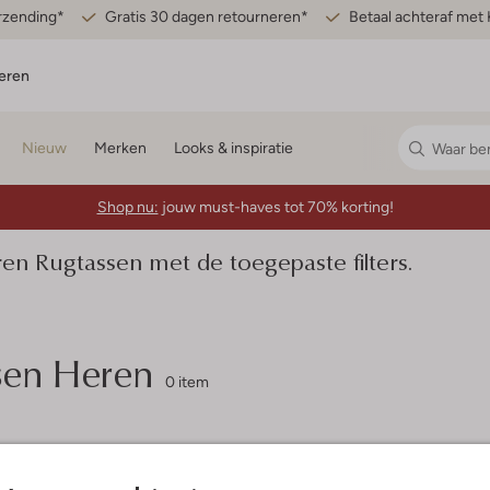
erzending*
Gratis 30 dagen retourneren*
Betaal achteraf met 
eren
Nieuw
Merken
Looks & inspiratie
Shop nu:
jouw must-haves tot 70% korting!
 Rugtassen met de toegepaste filters.
en Heren
0 item