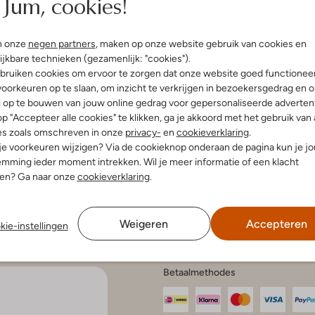
Jum, cookies!
n onze
negen partners
, maken op onze website gebruik van cookies en
enservice
Account
Inspira
ijkbare technieken (gezamenlijk: "cookies").
bruiken cookies om ervoor te zorgen dat onze website goed functionee
Mijn account
Bekijk all
oorkeuren op te slaan, om inzicht te verkrijgen in bezoekersgedrag en 
n en bezorgen
Veelgestelde vragen
Modetren
gelijkheden
l op te bouwen van jouw online gedrag voor gepersonaliseerde advertent
Modetren
n retourneren
p "Accepteer alle cookies" te klikken, ga je akkoord met het gebruik van 
Schoenen
anmelden
es zoals omschreven in onze
privacy-
en
cookieverklaring
.
aat en onderhoud
Schoenen
 je voorkeuren wijzigen? Via de cookieknop onderaan de pagina kun je j
en onderhoud
r kortingscodes
mming ieder moment intrekken. Wil je meer informatie of een klacht
en klachten
nen? Ga naar onze
cookieverklaring
.
e voorwaarden
tatement
atement
 Intelligence
Weigeren
Accepteren
kie-instellingen
Betaalmethodes