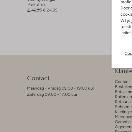
profie
Pantoffels
Pantoffe
Door o
€ 49,95
€ 24,99
€ 59,99
cooki
Wil je
+ meer k
toeste
indie
Coo
Klant
Contact
Contact
Bestelle
Maandag - Vrijdag 09:00 - 19:00 uur
Betaalmo
Zaterdag 09:00 - 17:00 uur
Ruilen e
Retour a
Schoenm
Kleding 
Meer ove
Garantie 
Algemen
Privacys