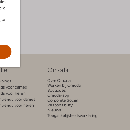
ies.
alle
ouw
tie
Omoda
Over Omoda
e blogs
Werken bij Omoda
ds voor dames
Boutiques
ds voor heren
Omoda-app
trends voor dames
Corporate Social
Responsibility
trends voor heren
Nieuws
Toegankelijkheidsverklaring