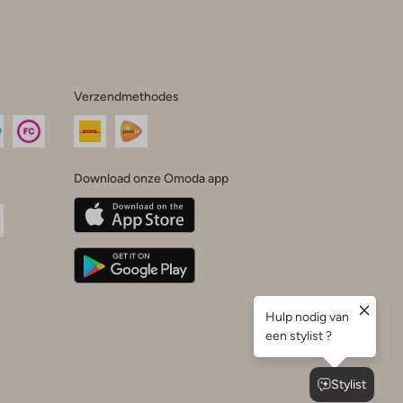
Verzendmethodes
Download onze Omoda app
oda
n
uTube