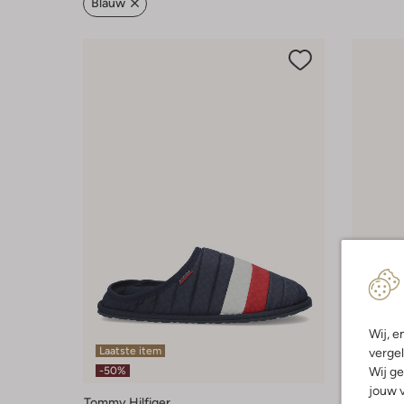
Blauw
Wij, e
Laatste item
Laatst
vergel
Wij ge
-50%
-30%
jouw v
Tommy Hilfiger
Warmbat