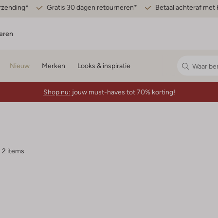
erzending*
Gratis 30 dagen retourneren*
Betaal achteraf met 
eren
Nieuw
Merken
Looks & inspiratie
Shop nu:
jouw must-haves tot 70% korting!
2 items