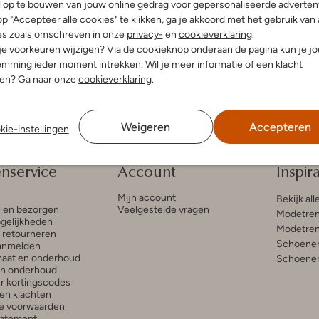
l op te bouwen van jouw online gedrag voor gepersonaliseerde advertent
ls
p "Accepteer alle cookies" te klikken, ga je akkoord met het gebruik van 
€ 41,99
es zoals omschreven in onze
privacy-
en
cookieverklaring
.
 je voorkeuren wijzigen? Via de cookieknop onderaan de pagina kun je j
leuren
mming ieder moment intrekken. Wil je meer informatie of een klacht
nen? Ga naar onze
cookieverklaring
.
Weigeren
Accepteren
kie-instellingen
enservice
Account
Inspira
Mijn account
Bekijk all
n en bezorgen
Veelgestelde vragen
Modetren
gelijkheden
Modetren
n retourneren
Schoenen
anmelden
aat en onderhoud
Schoenen
en onderhoud
r kortingscodes
en klachten
e voorwaarden
tatement