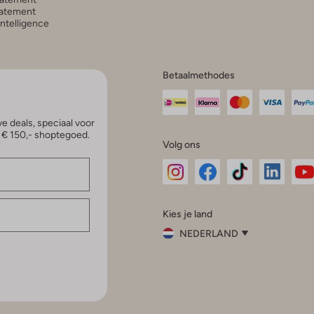
atement
 Intelligence
Betaalmethodes
e deals, speciaal voor
p € 150,- shoptegoed.
Volg ons
Omoda
Omoda
Omoda
Omoda
Om
Kies je land
Instagram
Facebook
TikTok
LinkedI
Yo
NEDERLAND
Kies
je
Sluit
land
Nederland