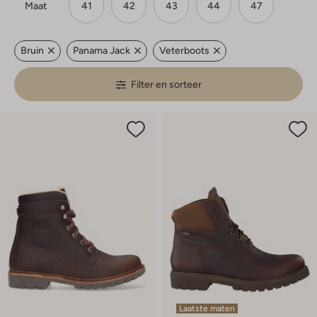
Maat
41
42
43
44
47
Bruin
Panama Jack
Veterboots
Filter en sorteer
Laatste maten