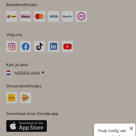
Betaalmethodes
Volg ons
Omoda
Omoda
Omoda
Omoda
Omoda
Kies je land
Instagram
Facebook
TikTok
LinkedIn
YouTube
NEDERLAND
Kies
Verzendmethodes
je
Sluit
land
Nederland
België
(Nederlands)
Download onze Omoda app
Belgique
(Français)
Deutschland