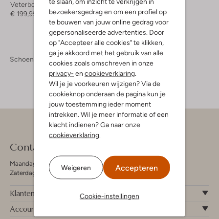
te slaan, om inzicht te verkrijgen in
Veterboots
bezoekersgedrag en om een profiel op
€ 199,99
te bouwen van jouw online gedrag voor
gepersonaliseerde advertenties. Door
op "Accepteer alle cookies" te klikken,
ga je akkoord met het gebruik van alle
Schoenen
Boots
Boots Heren
cookies zoals omschreven in onze
privacy-
en
cookieverklaring
.
Wil je je voorkeuren wijzigen? Via de
cookieknop onderaan de pagina kun je
jouw toestemming ieder moment
intrekken. Wil je meer informatie of een
klacht indienen? Ga naar onze
cookieverklaring
.
Contact
Maandag - Vrijdag 09:00 - 19:00 uur
Accepteren
Weigeren
Zaterdag 09:00 - 17:00 uur
Klantenservice
Cookie-instellingen
Account