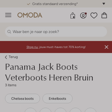
Gratis standaard verzending*
Menu
Shop nu:
jouw must-haves tot 70% korting!
Terug
Panama Jack
Boots
Veterboots Heren Bruin
3 items
Chelsea boots
Enkelboots