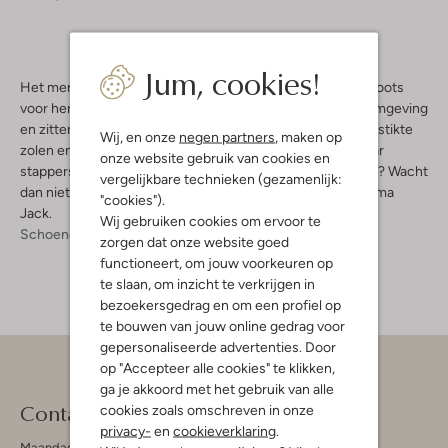
Jum, cookies!
Het merk Panama Jack is afkomstig uit Spanje. De enkelboots
voor heren zijn duurzaam, hebben een hoogwaardige vormgeving
en zitten ongekend lekker. De enkelboots hebben doorgestikte
Wij, en onze
negen partners
, maken op
zolen en uitneembare binnenzolen. Nog altijd op zoek naar
onze website gebruik van cookies en
stappers die je de hele dag door het beste comfort geven? Wacht
vergelijkbare technieken (gezamenlijk:
dan niet langer en beleef al je avonturen samen met Panama
"cookies").
Jack.
Wij gebruiken cookies om ervoor te
Schoenen
Boots
Boots Heren
zorgen dat onze website goed
functioneert, om jouw voorkeuren op
te slaan, om inzicht te verkrijgen in
bezoekersgedrag en om een profiel op
te bouwen van jouw online gedrag voor
gepersonaliseerde advertenties. Door
op "Accepteer alle cookies" te klikken,
ga je akkoord met het gebruik van alle
Contact
cookies zoals omschreven in onze
privacy-
en
cookieverklaring
.
Maandag - Vrijdag 09:00 - 19:00 uur