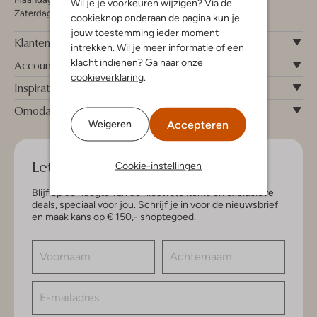
Wil je je voorkeuren wijzigen? Via de
Zaterdag 09:00 - 17:00 uur
cookieknop onderaan de pagina kun je
jouw toestemming ieder moment
Klantenservice
intrekken. Wil je meer informatie of een
klacht indienen? Ga naar onze
Account
cookieverklaring
.
Inspiratie
Omoda
Accepteren
Weigeren
Let's keep in touch!
Cookie-instellingen
Blijf op de hoogte van de nieuwste items en exclusieve
deals, speciaal voor jou. Schrijf je in voor de nieuwsbrief
en maak kans op € 150,- shoptegoed.