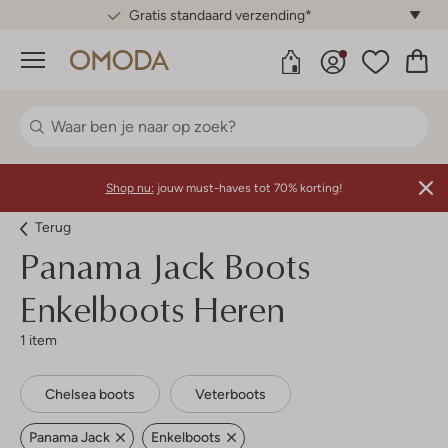
Gratis standaard verzending*
Menu
Shop nu:
jouw must-haves tot 70% korting!
Terug
Panama Jack
Boots
Enkelboots Heren
1 item
Chelsea boots
Veterboots
Panama Jack
Enkelboots