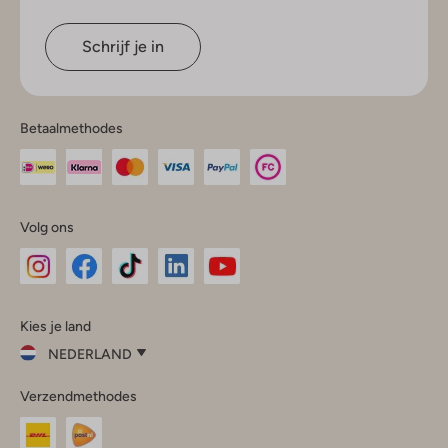
Schrijf je in
Betaalmethodes
Volg ons
Omoda
Omoda
Omoda
Omoda
Omoda
Kies je land
Instagram
Facebook
TikTok
LinkedIn
YouTube
NEDERLAND
Kies
Verzendmethodes
je
Sluit
land
Nederland