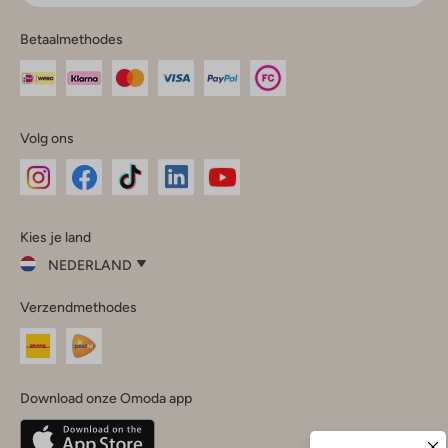
Betaalmethodes
Volg ons
Omoda
Omoda
Omoda
Omoda
Omoda
Kies je land
Instagram
Facebook
TikTok
LinkedIn
YouTube
NEDERLAND
Kies
Verzendmethodes
je
Sluit
land
Nederland
België
(Nederlands)
Download onze Omoda app
Belgique
(Français)
Deutschland