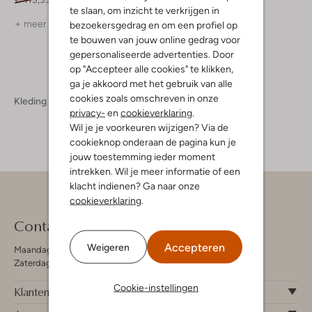
te slaan, om inzicht te verkrijgen in
+ meer kleuren
+ meer kleuren
bezoekersgedrag en om een profiel op
te bouwen van jouw online gedrag voor
gepersonaliseerde advertenties. Door
op "Accepteer alle cookies" te klikken,
ga je akkoord met het gebruik van alle
cookies zoals omschreven in onze
Kleding
Truien & Vesten
Truien & Vesten Dames
privacy-
en
cookieverklaring
.
Wil je je voorkeuren wijzigen? Via de
cookieknop onderaan de pagina kun je
jouw toestemming ieder moment
intrekken. Wil je meer informatie of een
klacht indienen? Ga naar onze
cookieverklaring
.
Contact
Accepteren
Weigeren
Maandag - Vrijdag 09:00 - 19:00 uur
Zaterdag 09:00 - 17:00 uur
Cookie-instellingen
Klantenservice