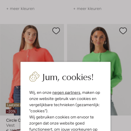
+ meer kleuren
+ meer kleuren
Jum, cookies!
Wij, en onze
negen partners
, maken op
onze website gebruik van cookies en
vergelijkbare technieken (gezamenlijk:
Laatste item
Laatste item
"cookies").
-20%
-50%
Wij gebruiken cookies om ervoor te
Circle Of Trust
Circle Of Trust
zorgen dat onze website goed
Vest
Vest
functioneert, om jouw voorkeuren op
€ 119,99
€ 95,99
€ 119,99
€ 59,99