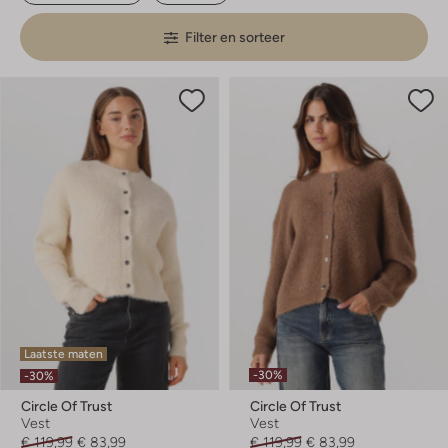
Filter en sorteer
Laatste maten
-30%
-30%
Circle Of Trust
Circle Of Trust
Vest
Vest
€ 119,99
€ 83,99
€ 119,99
€ 83,99