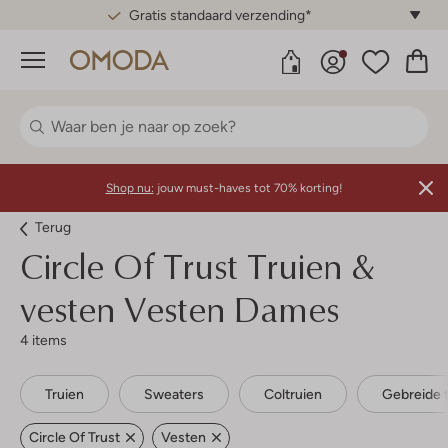
Gratis standaard verzending*
Menu
Shop nu:
jouw must-haves tot 70% korting!
Terug
Circle Of Trust
Truien &
vesten Vesten Dames
4 items
Truien
Sweaters
Coltruien
Gebreide t
Circle Of Trust
Vesten