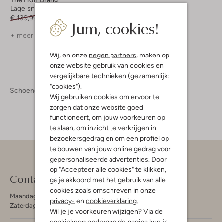
Lage sneakers
€ 139,99
€ 69,99
Jum, cookies!
+ meer kleuren
Wij, en onze
negen partners
, maken op
onze website gebruik van cookies en
vergelijkbare technieken (gezamenlijk:
"cookies").
Schoenen
Sneakers
Sneakers Dames
Wij gebruiken cookies om ervoor te
zorgen dat onze website goed
functioneert, om jouw voorkeuren op
te slaan, om inzicht te verkrijgen in
bezoekersgedrag en om een profiel op
te bouwen van jouw online gedrag voor
gepersonaliseerde advertenties. Door
op "Accepteer alle cookies" te klikken,
Contact
ga je akkoord met het gebruik van alle
cookies zoals omschreven in onze
Maandag - Vrijdag 09:00 - 19:00 uur
privacy-
en
cookieverklaring
.
Zaterdag 09:00 - 17:00 uur
Wil je je voorkeuren wijzigen? Via de
cookieknop onderaan de pagina kun je