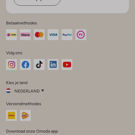
Betaalmethodes
Volg ons
Omoda
Omoda
Omoda
Omoda
Omoda
Kies je land
Instagram
Facebook
TikTok
LinkedIn
YouTube
NEDERLAND
Kies
Verzendmethodes
je
Sluit
land
Nederland
België
(Nederlands)
Download onze Omoda app