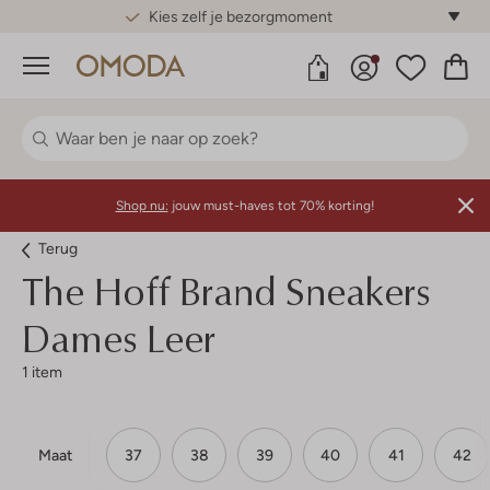
Gratis standaard verzending*
Menu
Shop nu:
jouw must-haves tot 70% korting!
Terug
The Hoff Brand
Sneakers
Dames Leer
1 item
Maat
37
38
39
40
41
42