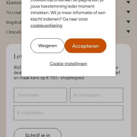
Klantenservice
jouw toestemming ieder moment
Account
intrekken. Wil je meer informatie of een
klacht indienen? Ga naar onze
Inspiratie
cookieverklaring
.
Omoda
Accepteren
Weigeren
Let's keep in touch!
Cookie-instellingen
Blijf op de hoogte van de nieuwste items en exclusieve
deals, speciaal voor jou. Schrijf je in voor de nieuwsbrief
en maak kans op € 150,- shoptegoed.
Schrijf je in