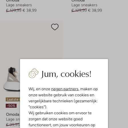
Lage sneakers
Lage sneakers
€ 129,99
€ 38,99
€ 129,99
€ 38,99
Jum, cookies!
Wij, en onze
negen partners
, maken op
onze website gebruik van cookies en
Laatste item
vergelijkbare technieken (gezamenlijk:
-50%
"cookies").
Wij gebruiken cookies om ervoor te
Omoda
zorgen dat onze website goed
Lage sneakers
€ 99,95
€ 49,99
functioneert, om jouw voorkeuren op