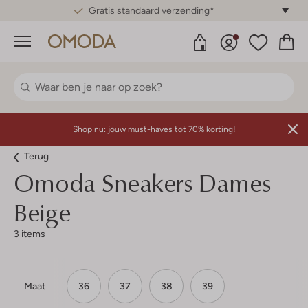
Gratis standaard verzending*
Menu
Shop nu:
jouw must-haves tot 70% korting!
Terug
Omoda
Sneakers Dames
Beige
3 items
Maat
36
37
38
39