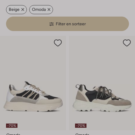
Beige
Omoda
Filter en sorteer
-70%
-70%
Omoda
Omoda