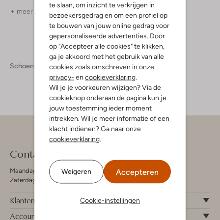
te slaan, om inzicht te verkrijgen in
+ meer kleuren
bezoekersgedrag en om een profiel op
te bouwen van jouw online gedrag voor
gepersonaliseerde advertenties. Door
op "Accepteer alle cookies" te klikken,
ga je akkoord met het gebruik van alle
Schoenen
Sneakers
Sneakers Dames
cookies zoals omschreven in onze
privacy-
en
cookieverklaring
.
Wil je je voorkeuren wijzigen? Via de
cookieknop onderaan de pagina kun je
jouw toestemming ieder moment
intrekken. Wil je meer informatie of een
klacht indienen? Ga naar onze
cookieverklaring
.
Contact
Maandag - Vrijdag 09:00 - 19:00 uur
Accepteren
Weigeren
Zaterdag 09:00 - 17:00 uur
Klantenservice
Cookie-instellingen
Account