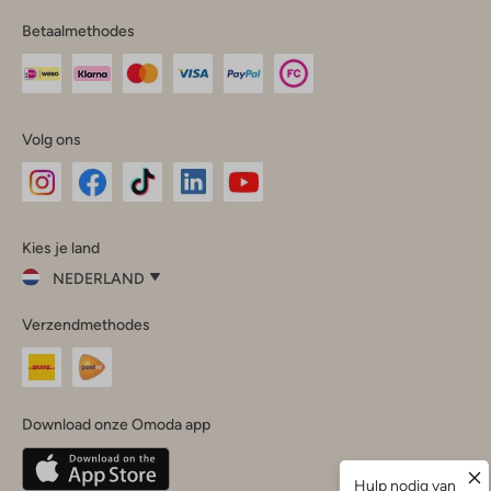
Betaalmethodes
Volg ons
Omoda
Omoda
Omoda
Omoda
Omoda
Kies je land
Instagram
Facebook
TikTok
LinkedIn
YouTube
NEDERLAND
Kies
Verzendmethodes
je
Sluit
land
Nederland
België
(Nederlands)
Download onze Omoda app
Belgique
(Français)
Deutschland