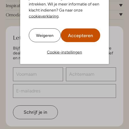
intrekken. Wil je meer informatie of een
Inspiratie
klacht indienen? Ga naar onze
Omoda
cookieverklaring
.
Accepteren
Let's keep in touch!
Weigeren
Blijf op de hoogte van de nieuwste items en exclusieve
Cookie-instellingen
deals, speciaal voor jou. Schrijf je in voor de nieuwsbrief
en maak kans op € 150,- shoptegoed.
Schrijf je in