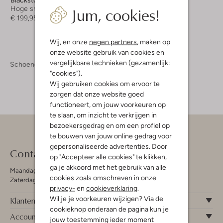
Jum, cookies!
Hoge sneakers
€ 199,95
Wij, en onze
negen partners
, maken op
onze website gebruik van cookies en
vergelijkbare technieken (gezamenlijk:
Schoenen
Sneakers
Sneakers Dames
"cookies").
Wij gebruiken cookies om ervoor te
zorgen dat onze website goed
functioneert, om jouw voorkeuren op
te slaan, om inzicht te verkrijgen in
bezoekersgedrag en om een profiel op
te bouwen van jouw online gedrag voor
gepersonaliseerde advertenties. Door
Contact
op "Accepteer alle cookies" te klikken,
ga je akkoord met het gebruik van alle
Maandag - Vrijdag 09:00 - 19:00 uur
cookies zoals omschreven in onze
Zaterdag 09:00 - 17:00 uur
privacy-
en
cookieverklaring
.
Wil je je voorkeuren wijzigen? Via de
Klantenservice
cookieknop onderaan de pagina kun je
Account
jouw toestemming ieder moment