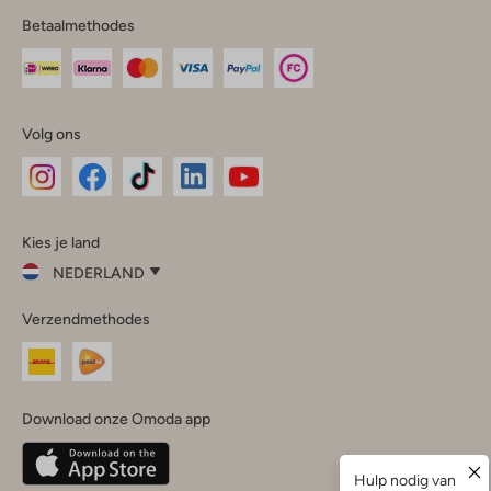
Betaalmethodes
Volg ons
Omoda
Omoda
Omoda
Omoda
Omoda
Kies je land
Instagram
Facebook
TikTok
LinkedIn
YouTube
NEDERLAND
Kies
Verzendmethodes
je
Sluit
land
Nederland
België
(Nederlands)
Download onze Omoda app
Belgique
(Français)
Deutschland