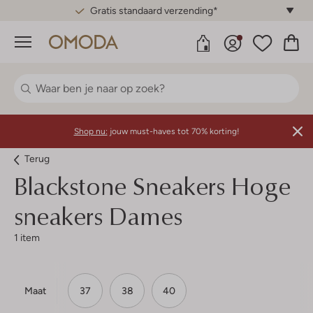
Gratis standaard verzending*
Menu
Shop nu:
jouw must-haves tot 70% korting!
Terug
Blackstone
Sneakers Hoge
sneakers Dames
1 item
Maat
37
38
40