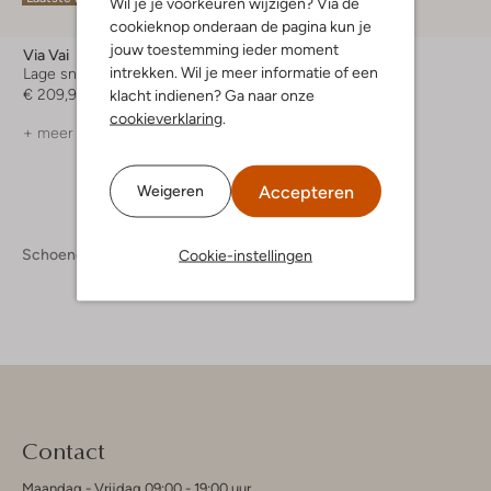
Wil je je voorkeuren wijzigen? Via de
-30%
cookieknop onderaan de pagina kun je
jouw toestemming ieder moment
Via Vai
Via Vai
intrekken. Wil je meer informatie of een
Lage sneakers
Lage sneakers
€ 209,99
€ 199,99
€ 139,99
klacht indienen? Ga naar onze
cookieverklaring
.
+ meer kleuren
+ meer kleuren
Accepteren
Weigeren
Schoenen
Damesschoenen
Cookie-instellingen
Contact
Maandag - Vrijdag 09:00 - 19:00 uur