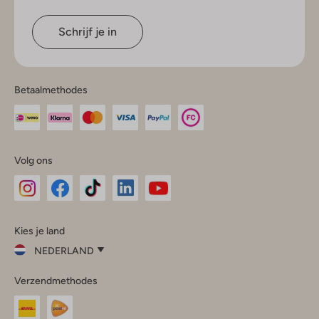
Schrijf je in
Betaalmethodes
Volg ons
Omoda
Omoda
Omoda
Omoda
Omoda
Kies je land
Instagram
Facebook
TikTok
LinkedIn
YouTube
NEDERLAND
Kies
Verzendmethodes
je
Sluit
land
Nederland