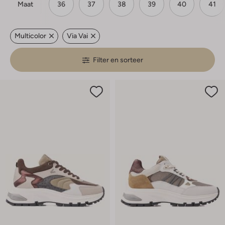
Maat
36
37
38
39
40
41
Multicolor
Via Vai
Filter en sorteer