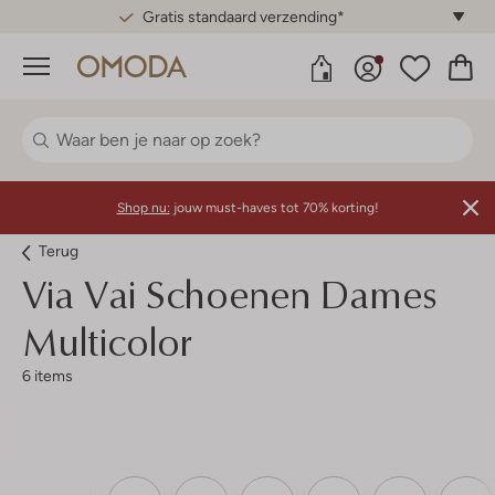
Gratis standaard verzending*
Menu
Shop nu:
jouw must-haves tot 70% korting!
Terug
Via Vai
Schoenen Dames
Multicolor
6 items