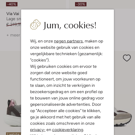
-40%
-30%
Via Vai
Via Vai
Lage sneakers
Lage sneakers
Jum, cookies!
€ 219,99
€ 131,99
€ 179,99
€ 125,99
+ meer kleuren
Wij, en onze
negen partners
, maken op
onze website gebruik van cookies en
vergelijkbare technieken (gezamenlijk:
"cookies").
Wij gebruiken cookies om ervoor te
zorgen dat onze website goed
functioneert, om jouw voorkeuren op
te slaan, om inzicht te verkrijgen in
bezoekersgedrag en om een profiel op
te bouwen van jouw online gedrag voor
gepersonaliseerde advertenties. Door
op "Accepteer alle cookies" te klikken,
ga je akkoord met het gebruik van alle
cookies zoals omschreven in onze
privacy-
en
cookieverklaring
.
Laatste items
Laatste maten