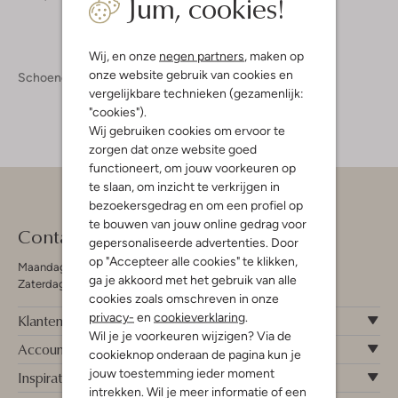
Jum, cookies!
Wij, en onze
negen partners
, maken op
onze website gebruik van cookies en
Schoenen
Damesschoenen
vergelijkbare technieken (gezamenlijk:
"cookies").
Wij gebruiken cookies om ervoor te
zorgen dat onze website goed
functioneert, om jouw voorkeuren op
te slaan, om inzicht te verkrijgen in
bezoekersgedrag en om een profiel op
te bouwen van jouw online gedrag voor
Contact
gepersonaliseerde advertenties. Door
op "Accepteer alle cookies" te klikken,
Maandag - Vrijdag 09:00 - 19:00 uur
ga je akkoord met het gebruik van alle
Zaterdag 09:00 - 17:00 uur
cookies zoals omschreven in onze
privacy-
en
cookieverklaring
.
Klantenservice
Wil je je voorkeuren wijzigen? Via de
Account
cookieknop onderaan de pagina kun je
jouw toestemming ieder moment
Inspiratie
intrekken. Wil je meer informatie of een