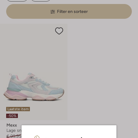
Filter en sorteer
Laatste item
-50%
Mexx
Lage sneakers
€ 99,95
€ 49,99