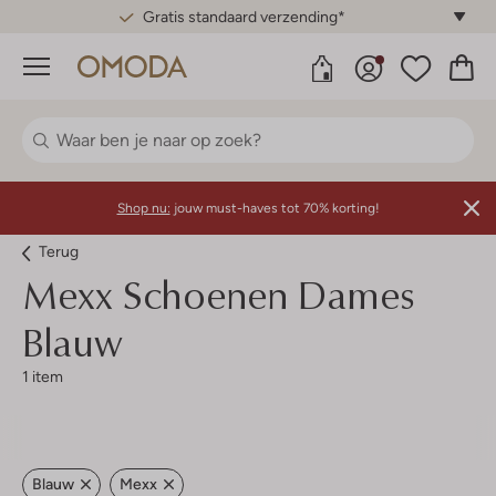
Gratis standaard verzending*
Menu
Shop nu:
jouw must-haves tot 70% korting!
Terug
Mexx
Schoenen Dames
Blauw
1 item
Blauw
Mexx