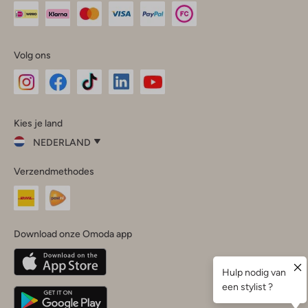
Volg ons
Omoda
Omoda
Omoda
Omoda
Omoda
Kies je land
Instagram
Facebook
TikTok
LinkedIn
YouTube
NEDERLAND
Kies
Verzendmethodes
je
Sluit
land
Nederland
België
(Nederlands)
Download onze Omoda app
Belgique
(Français)
Deutschland