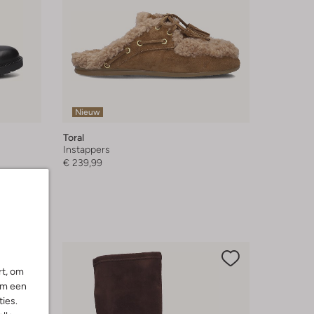
Nieuw
Toral
Instappers
€ 239,99
rt, om
om een
ies.