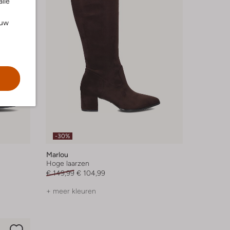
alle
ouw
-30%
Marlou
Hoge laarzen
€ 149,99
€ 104,99
+ meer kleuren