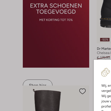
-50%
Dr Marte
Chelsea 
€ 179,99
+ meer k
Shop hier
Wij, e
vergel
Wij ge
jouw v
profie