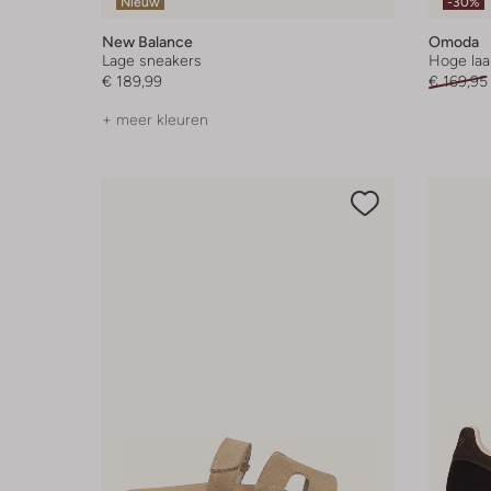
Nieuw
-30%
New Balance
Omoda
Lage sneakers
Hoge laa
€ 189,99
€ 169,95
+ meer kleuren