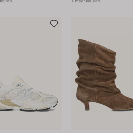
leuren
+ meer kleuren