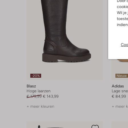
Door o
cooki
Wil je
toeste
indie
Coo
-20%
Nieuw
Blasz
Adidas
Hoge laarzen
Lage sne
€ 179,99
€ 143,99
€ 84,99
+ meer kleuren
+ meer k