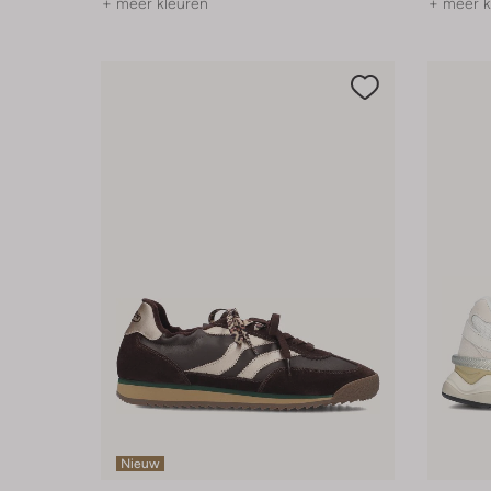
+ meer kleuren
+ meer k
Nieuw