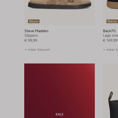
Nieuw
Nieuw
Steve Madden
Back70
Slippers
Lage sne
€ 99,99
€ 149,99
+ meer kleuren
+ meer k