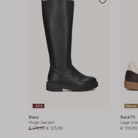
-30%
Nieuw
Blasz
Back70
Hoge laarzen
Lage sne
€ 179,99
€ 125,99
€ 139,99