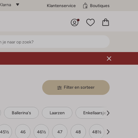
Klarna
Klantenservice
Boutiques
Filter en sorteer
Ballerina's
Laarzen
Enkellaarsjes
Boot
45½
46
46½
47
48
48½
49
50