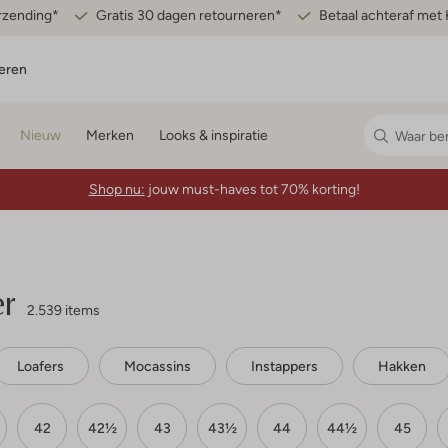
erzending*
Gratis 30 dagen retourneren*
Betaal achteraf met 
eren
Nieuw
Merken
Looks & inspiratie
Shop nu:
jouw must-haves tot 70% korting!
r
2.539 items
Loafers
Mocassins
Instappers
Hakken
42
42½
43
43½
44
44½
45