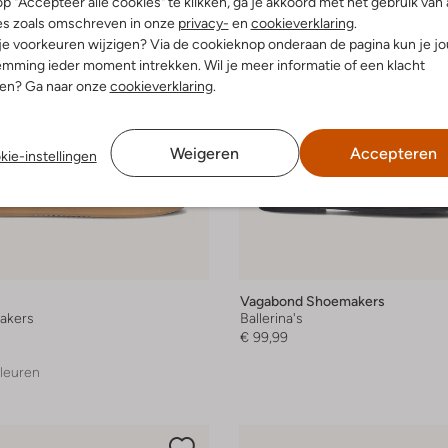
p "Accepteer alle cookies" te klikken, ga je akkoord met het gebruik van 
es zoals omschreven in onze
privacy-
en
cookieverklaring
.
 je voorkeuren wijzigen? Via de cookieknop onderaan de pagina kun je j
mming ieder moment intrekken. Wil je meer informatie of een klacht
nen? Ga naar onze
cookieverklaring
.
Weigeren
Accepteren
kie-instellingen
Vagabond Shoemakers
akers
Ballerina's
€ 99,99
leuren