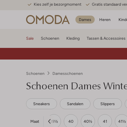
Kies zelf je bezorgmoment
Gratis standaard v
Dames
Heren
Kind
Sale
Schoenen
Kleding
Tassen & Accessoires
Schoenen
Damesschoenen
Schoenen Dames Winte
Sneakers
Sandalen
Slippers
Maat
38
38½
39
39½
40
40½
41
41½