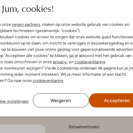
Jum, cookies!
n onze
negen partners
, maken op onze website gebruik van cookies en
ijkbare technieken (gezamenlijk: "cookies").
enservice
Account
Inspira
bruiken cookies om ervoor te zorgen dat onze website goed functionee
oorkeuren op te slaan, om inzicht te verkrijgen in bezoekersgedrag en 
Mijn account
Bekijk all
l op te bouwen van jouw online gedrag voor gepersonaliseerde advertent
n en bezorgen
Veelgestelde vragen
Modetren
gelijkheden
p "Accepteer alle cookies" te klikken, ga je akkoord met het gebruik van 
Modetren
n retourneren
es zoals omschreven in onze
privacy-
en
cookieverklaring
.
Schoenen
anmelden
 je voorkeuren wijzigen? Via de cookieknop onderaan de pagina kun je j
aat en onderhoud
Schoenen
mming ieder moment intrekken. Wil je meer informatie of een klacht
en onderhoud
r kortingscodes
nen? Ga naar onze
cookieverklaring
.
en klachten
e voorwaarden
tatement
atement
Weigeren
Accepteren
kie-instellingen
 Intelligence
Betaalmethodes