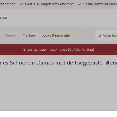
erzending*
Gratis 30 dagen retourneren*
Betaal achteraf met 
eren
Nieuw
Merken
Looks & inspiratie
Shop nu:
jouw must-haves tot 70% korting!
s Schoenen Dames met de toegepaste filters