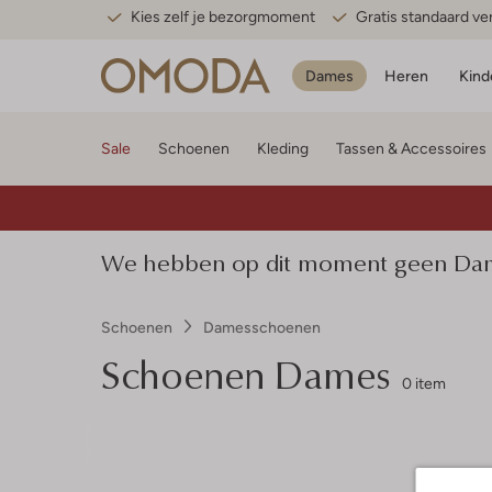
Kies zelf je bezorgmoment
Gratis standaard v
Dames
Heren
Kind
Sale
Schoenen
Kleding
Tassen & Accessoires
We hebben op dit moment geen Dame
Schoenen
Damesschoenen
Schoenen Dames
0 item