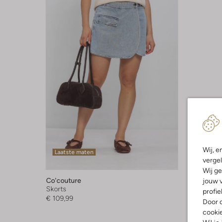
Wij, e
Laatste maten
vergel
Wij ge
Co'couture
jouw v
Skorts
profie
€ 109,99
Door o
cooki