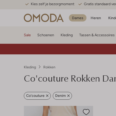
Kies zelf je bezorgmoment
Gratis standaard v
Dames
Heren
Kind
Sale
Schoenen
Kleding
Tassen & Accessoires
Kleding
Rokken
Co'couture
Rokken Da
Co'couture
Denim