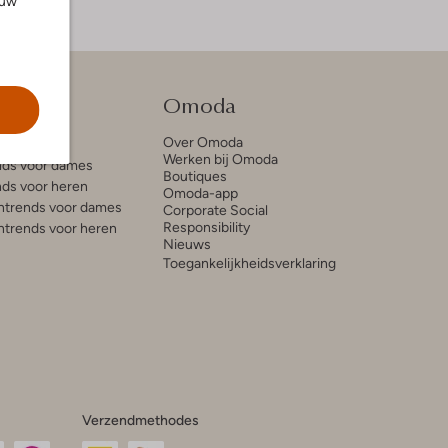
ouw
tie
Omoda
Over Omoda
e blogs
Werken bij Omoda
ds voor dames
Boutiques
ds voor heren
Omoda-app
trends voor dames
Corporate Social
Responsibility
trends voor heren
Nieuws
Toegankelijkheidsverklaring
Verzendmethodes