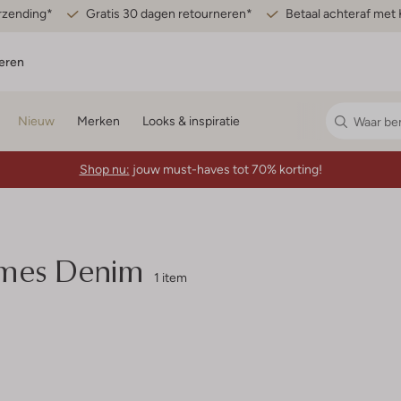
erzending*
Gratis 30 dagen retourneren*
Betaal achteraf met 
eren
Nieuw
Merken
Looks & inspiratie
Shop nu:
jouw must-haves tot 70% korting!
mes Denim
1 item