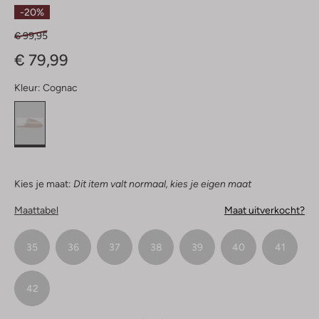
Sterren
-20%
€ 99,95
€ 79,99
Kleur:
Cognac
Kies je maat:
Dit item valt normaal, kies je eigen maat
Maattabel
Maat uitverkocht?
35
36
37
38
39
40
41
42