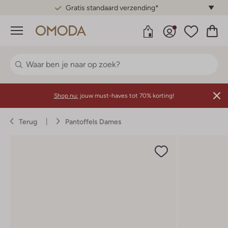
Gratis standaard verzending*
Menu
Shop nu:
jouw must-haves tot 70% korting!
Terug
Pantoffels Dames