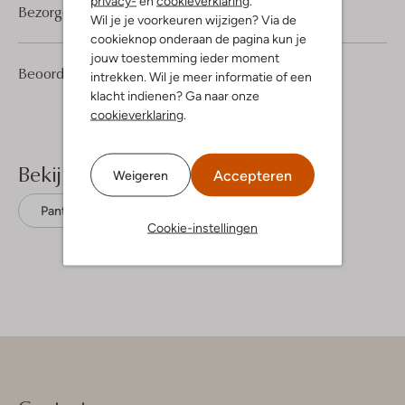
privacy-
en
cookieverklaring
.
Bezorgen & retourneren
Wil je je voorkeuren wijzigen? Via de
cookieknop onderaan de pagina kun je
jouw toestemming ieder moment
2
4
Beoordelingen
(2)
4
intrekken. Wil je meer informatie of een
/5
Sterren
klacht indienen? Ga naar onze
cookieverklaring
.
Bekijk meer
Accepteren
Weigeren
Pantoffels
Mou
Suède
Cookie-instellingen