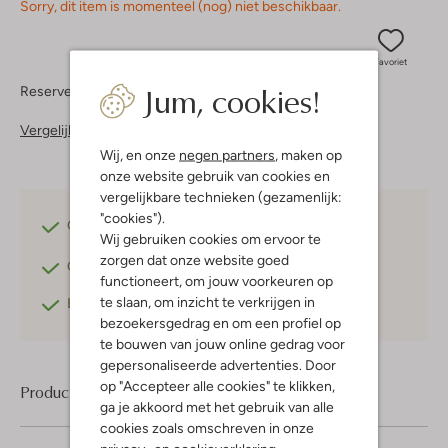
Sorry, dit item is momenteel (nog) niet beschikbaar.
Favoriet
Jum, cookies!
Reserveer direct in een van onze 37 boutiques
Vergelijkbare items
Wij, en onze
negen partners
, maken op
onze website gebruik van cookies en
vergelijkbare technieken (gezamenlijk:
"cookies").
Gratis verzending
vanaf €75,-
Wij gebruiken cookies om ervoor te
zorgen dat onze website goed
Gratis retourneren
binnen 30 dagen*
functioneert, om jouw voorkeuren op
te slaan, om inzicht te verkrijgen in
Betaal achteraf
met Klarna
bezoekersgedrag en om een profiel op
te bouwen van jouw online gedrag voor
gepersonaliseerde advertenties. Door
op "Accepteer alle cookies" te klikken,
Product informatie
ga je akkoord met het gebruik van alle
cookies zoals omschreven in onze