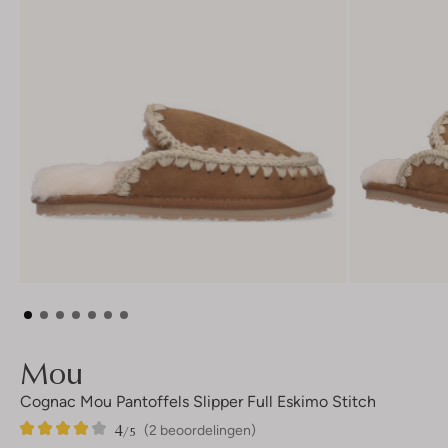
Mou
Cognac Mou Pantoffels Slipper Full Eskimo Stitch
4
2
4
/5
(2 beoordelingen)