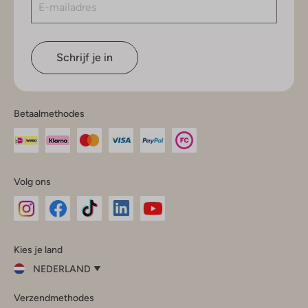
Schrijf je in
Betaalmethodes
Volg ons
Omoda
Omoda
Omoda
Omoda
Omoda
Kies je land
Instagram
Facebook
TikTok
LinkedIn
YouTube
NEDERLAND
Kies
Verzendmethodes
je
Sluit