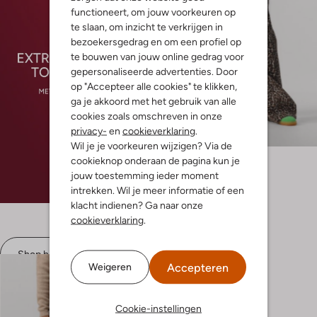
functioneert, om jouw voorkeuren op
te slaan, om inzicht te verkrijgen in
bezoekersgedrag en om een profiel op
te bouwen van jouw online gedrag voor
gepersonaliseerde advertenties. Door
op "Accepteer alle cookies" te klikken,
ga je akkoord met het gebruik van alle
cookies zoals omschreven in onze
Laatste items
privacy-
en
cookieverklaring
.
-60%
Wil je je voorkeuren wijzigen? Via de
Circle Of Trust
cookieknop onderaan de pagina kun je
Wide jeans
jouw toestemming ieder moment
€ 129,99
€ 51,99
intrekken. Wil je meer informatie of een
klacht indienen? Ga naar onze
cookieverklaring
.
Shop hier
Accepteren
Weigeren
Cookie-instellingen