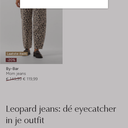
Laatste item
-20%
By-Bar
Mom jeans
€ 149,99
€ 119,99
Leopard jeans: dé eyecatcher
in je outfit