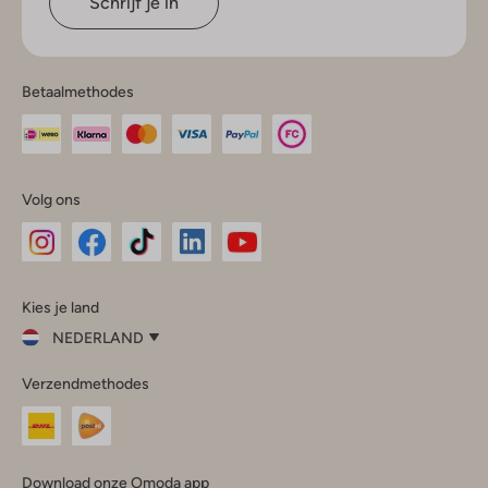
Schrijf je in
Betaalmethodes
Volg ons
Omoda
Omoda
Omoda
Omoda
Omoda
Kies je land
Instagram
Facebook
TikTok
LinkedIn
YouTube
NEDERLAND
Kies
Verzendmethodes
je
Sluit
land
Nederland
België
(Nederlands)
Download onze Omoda app