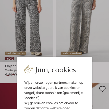
Laatste maten
Laatste maten
-60%
-60%
Jum, cookies!
Object
Refined Department
Wide jeans
Straight leg jeans
€ 69,99
€ 27,99
€ 89,99
€ 35,99
Wij, en onze
negen partners
, maken op
onze website gebruik van cookies en
vergelijkbare technieken (gezamenlijk:
"cookies").
Wij gebruiken cookies om ervoor te
zorgen dat onze website goed