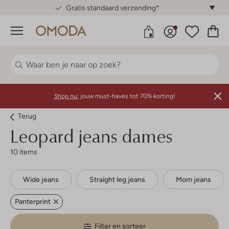
Gratis standaard verzending*
Menu
Shop nu:
jouw must-haves tot 70% korting!
Terug
Leopard jeans dames
10 items
Wide jeans
Straight leg jeans
Mom jeans
Panterprint
Filter en sorteer