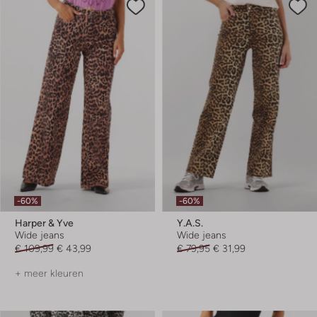
-60%
-60%
Harper & Yve
Y.a.s.
Wide jeans
Wide jeans
€ 109,99
€ 43,99
€ 79,95
€ 31,99
+ meer kleuren