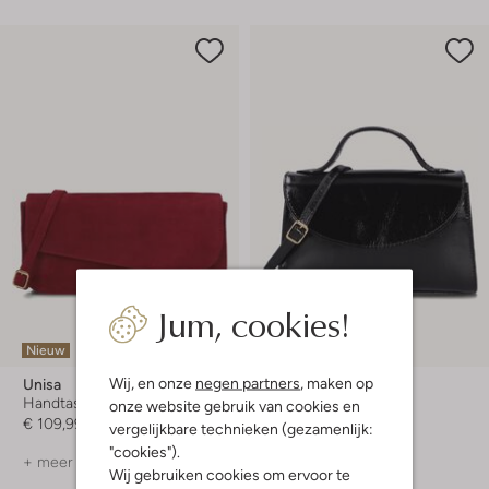
Jum, cookies!
Nieuw
Nieuw
Wij, en onze
negen partners
, maken op
Unisa
Unisa
Handtas
Schoudertas
onze website gebruik van cookies en
€ 109,99
€ 119,99
vergelijkbare technieken (gezamenlijk:
"cookies").
+ meer kleuren
+ meer kleuren
Wij gebruiken cookies om ervoor te