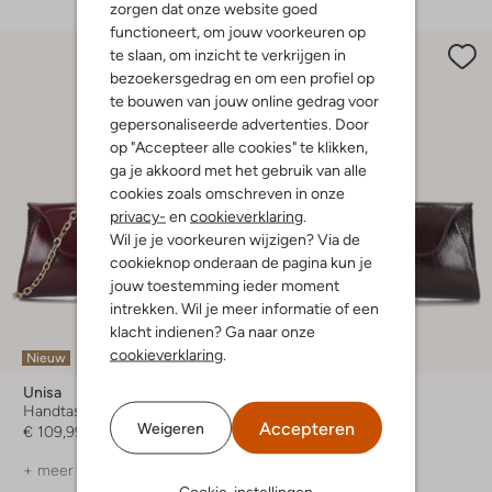
zorgen dat onze website goed
functioneert, om jouw voorkeuren op
te slaan, om inzicht te verkrijgen in
bezoekersgedrag en om een profiel op
te bouwen van jouw online gedrag voor
gepersonaliseerde advertenties. Door
op "Accepteer alle cookies" te klikken,
ga je akkoord met het gebruik van alle
cookies zoals omschreven in onze
privacy-
en
cookieverklaring
.
Wil je je voorkeuren wijzigen? Via de
cookieknop onderaan de pagina kun je
jouw toestemming ieder moment
intrekken. Wil je meer informatie of een
klacht indienen? Ga naar onze
cookieverklaring
.
Nieuw
Nieuw
Unisa
Unisa
Handtas
Handtas
Accepteren
Weigeren
€ 109,99
€ 109,99
+ meer kleuren
+ meer kleuren
Cookie-instellingen