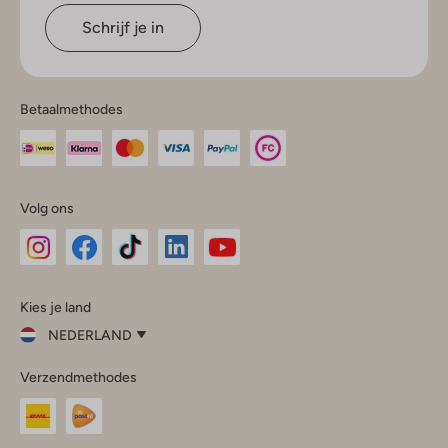
Schrijf je in
Betaalmethodes
Volg ons
Omoda
Omoda
Omoda
Omoda
Omoda
Kies je land
Instagram
Facebook
TikTok
LinkedIn
YouTube
NEDERLAND
Kies
Verzendmethodes
je
Sluit
land
Nederland