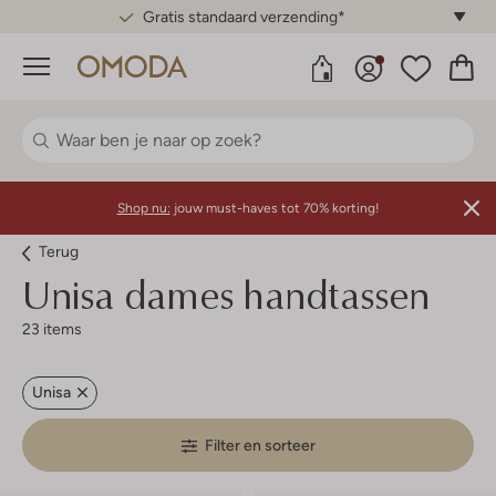
Gratis standaard verzending*
Menu
Shop nu:
jouw must-haves tot 70% korting!
Terug
Unisa dames handtassen
23 items
Unisa
Filter en sorteer