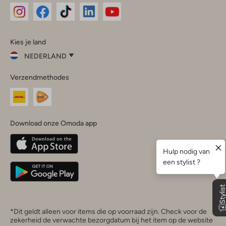
Omoda
Omoda
Omoda
Omoda
Omoda
Kies je land
Instagram
Facebook
TikTok
LinkedIn
YouTube
NEDERLAND
Kies
Verzendmethodes
je
Sluit
land
Nederland
België
(Nederlands)
Download onze Omoda app
Belgique
(Français)
Deutschland
*Dit geldt alleen voor items die op voorraad zijn. Check voor de
zekerheid de verwachte bezorgdatum bij het item op de website