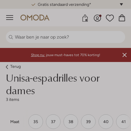
Gratis standaard verzending*
Menu
Shop nu:
jouw must-haves tot 70% korting!
Terug
Unisa-espadrilles voor
dames
3 items
Maat
35
37
38
39
40
41