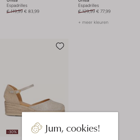
Espadrilles
Espadrilles
€ 119,99
€ 83,99
€ 129,99
€ 77,99
+ meer kleuren
Jum, cookies!
-30%