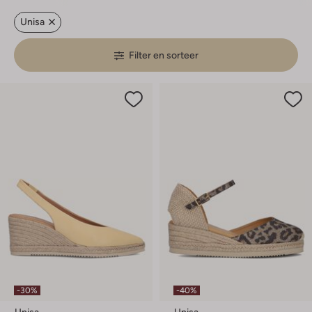
Unisa
Filter en sorteer
-30%
-40%
Unisa
Unisa