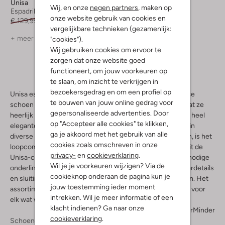
Unisa
Wij, en onze
negen partners
, maken op
Espadrilles
onze website gebruik van cookies en
€ 129,99
€ 90,99
vergelijkbare technieken (gezamenlijk:
+ meer kleuren
"cookies").
Wij gebruiken cookies om ervoor te
zorgen dat onze website goed
functioneert, om jouw voorkeuren op
te slaan, om inzicht te verkrijgen in
bezoekersgedrag en om een profiel op
Unisa espadrilles zijn de perfecte keuze als je een zomerse
te bouwen van jouw online gedrag voor
schoen zoekt. Espadrilles hebben een open ontwerp, zodat ze
gepersonaliseerde advertenties. Door
heerlijk luchtig zijn. En dankzij de hak geven ze je ook een heel
op "Accepteer alle cookies" te klikken,
elegante uitstraling. We verkopen espadrilles met hakken in
ga je akkoord met het gebruik van alle
diverse hoogtes. Omdat de hakken uit één geheel bestaan, is het
cookies zoals omschreven in onze
loopcomfort altijd gegarandeerd. Hoewel de espadrilles uit de
privacy-
en
cookieverklaring
.
Unisa-collectie veel op elkaar lijken, vertonen ze toch de nodige
Wil je je voorkeuren wijzigen? Via de
onderlinge verschillen. Bijvoorbeeld als het gaat om de sierdetails
cookieknop onderaan de pagina kun je
en sluiting. En natuurlijk kan je kiezen uit meerdere kleuren. Het
jouw toestemming ieder moment
assortiment van dit zonnige Spaanse merk biedt daardoor voor
intrekken. Wil je meer informatie of een
elk wat wils.
klacht indienen? Ga naar onze
Meer
Minder
cookieverklaring
.
Schoenen
Espadrilles
Espadrilles Dames