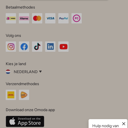
Betaalmethodes
Volg ons
Omoda
Omoda
Omoda
Omoda
Omoda
Kies je land
Instagram
Facebook
TikTok
LinkedIn
YouTube
NEDERLAND
Kies
Verzendmethodes
je
Sluit
land
Nederland
België
(Nederlands)
Download onze Omoda app
Belgique
(Français)
Deutschland