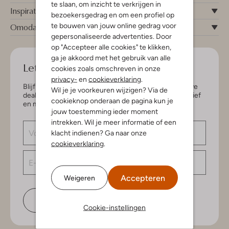
te slaan, om inzicht te verkrijgen in
Inspiratie
bezoekersgedrag en om een profiel op
te bouwen van jouw online gedrag voor
Omoda
gepersonaliseerde advertenties. Door
op "Accepteer alle cookies" te klikken,
ga je akkoord met het gebruik van alle
Let's keep in touch!
cookies zoals omschreven in onze
privacy-
en
cookieverklaring
.
Blijf op de hoogte van de nieuwste items en exclusieve
Wil je je voorkeuren wijzigen? Via de
deals, speciaal voor jou. Schrijf je in voor de nieuwsbrief
cookieknop onderaan de pagina kun je
en maak kans op € 150,- shoptegoed.
jouw toestemming ieder moment
intrekken. Wil je meer informatie of een
klacht indienen? Ga naar onze
cookieverklaring
.
Accepteren
Weigeren
Schrijf je in
Cookie-instellingen