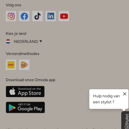
Volg ons
Omoda
Omoda
Omoda
Omoda
Omoda
Kies je land
Instagram
Facebook
TikTok
LinkedIn
YouTube
NEDERLAND
Kies
Verzendmethodes
je
Sluit
land
Nederland
België
(Nederlands)
Download onze Omoda app
Belgique
(Français)
Deutschland