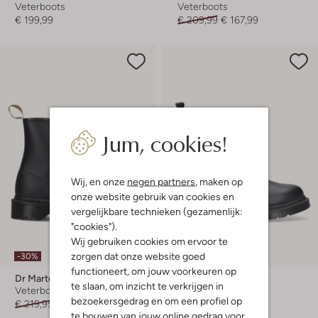
Veterboots
Veterboots
€ 199,99
€ 209,99
€ 167,99
Jum, cookies!
Wij, en onze
negen partners
, maken op
onze website gebruik van cookies en
vergelijkbare technieken (gezamenlijk:
"cookies").
Wij gebruiken cookies om ervoor te
zorgen dat onze website goed
-30%
-30%
functioneert, om jouw voorkeuren op
Dr Martens
Dr Martens
te slaan, om inzicht te verkrijgen in
Veterboots
Veterboots
bezoekersgedrag en om een profiel op
€ 219,95
€ 153,99
€ 199,95
€ 139,99
te bouwen van jouw online gedrag voor