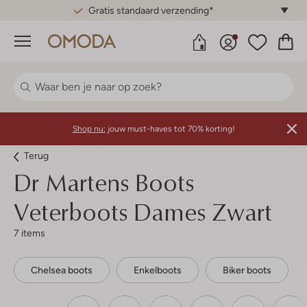
Gratis standaard verzending*
Menu
Shop nu:
jouw must-haves tot 70% korting!
Terug
Dr Martens
Boots
Veterboots Dames Zwart
7 items
Chelsea boots
Enkelboots
Biker boots