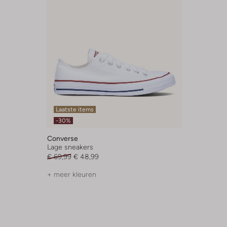
Laatste items
-30%
Converse
Lage sneakers
€ 69,99
€ 48,99
+ meer kleuren