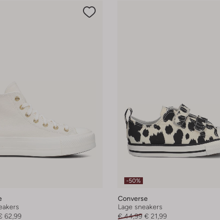
-50%
e
Converse
eakers
Lage sneakers
€ 62,99
€ 44,99
€ 21,99