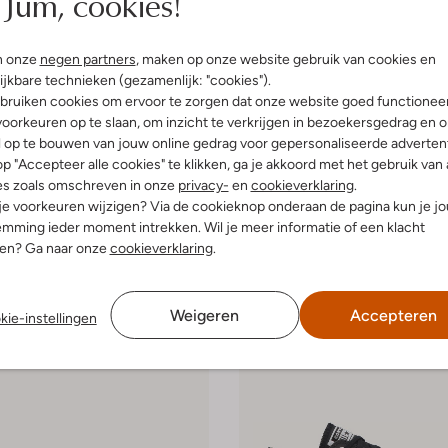
Jum, cookies!
Laatste item
n onze
negen partners
, maken op onze website gebruik van cookies en
ijkbare technieken (gezamenlijk: "cookies").
-60%
bruiken cookies om ervoor te zorgen dat onze website goed functionee
e
Converse
oorkeuren op te slaan, om inzicht te verkrijgen in bezoekersgedrag en 
eakers
Hoge sneakers
l op te bouwen van jouw online gedrag voor gepersonaliseerde advertent
€ 69,99
€ 64,99
€ 25,99
p "Accepteer alle cookies" te klikken, ga je akkoord met het gebruik van 
es zoals omschreven in onze
privacy-
en
cookieverklaring
.
leuren
 je voorkeuren wijzigen? Via de cookieknop onderaan de pagina kun je j
mming ieder moment intrekken. Wil je meer informatie of een klacht
nen? Ga naar onze
cookieverklaring
.
Weigeren
Accepteren
kie-instellingen