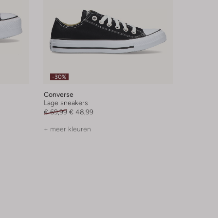
-30%
Converse
Lage sneakers
€ 69,99
€ 48,99
+ meer kleuren