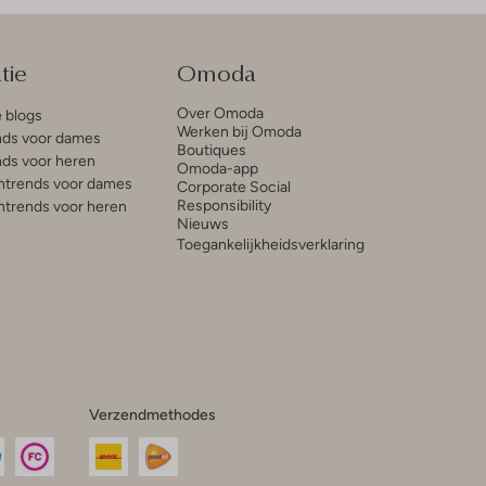
tie
Omoda
Over Omoda
e blogs
Werken bij Omoda
ds voor dames
Boutiques
ds voor heren
Omoda-app
trends voor dames
Corporate Social
Responsibility
trends voor heren
Nieuws
Toegankelijkheidsverklaring
Verzendmethodes