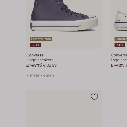
Laatste item
Laatste
-70%
-50%
Converse
Convers
Hoge sneakers
Lage sne
€ 109,95
€ 32,99
€ 74,95
+ meer kleuren