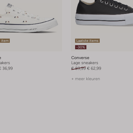
 item
Laatste items
-30%
e
Converse
akers
Lage sneakers
€ 36,99
€ 89,99
€ 62,99
+ meer kleuren