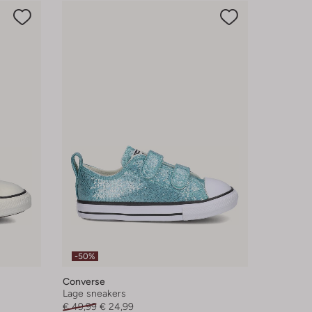
-50%
Converse
Lage sneakers
€ 49,99
€ 24,99