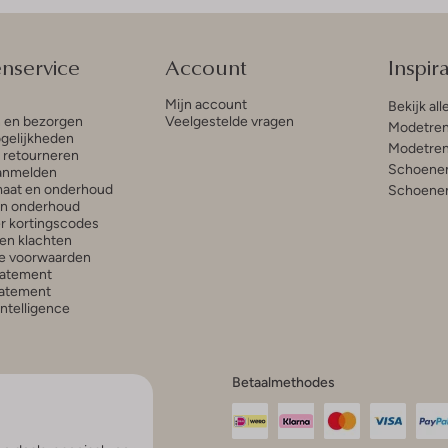
enservice
Account
Inspira
Mijn account
Bekijk all
n en bezorgen
Veelgestelde vragen
Modetren
gelijkheden
Modetren
n retourneren
Schoenen
anmelden
aat en onderhoud
Schoenen
en onderhoud
r kortingscodes
en klachten
e voorwaarden
tatement
atement
 Intelligence
Betaalmethodes