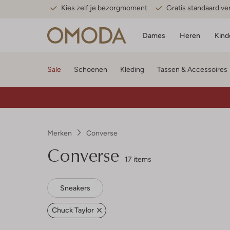
Kies zelf je bezorgmoment
Gratis standaard v
Dames
Heren
Kind
Sale
Schoenen
Kleding
Tassen & Accessoires
Merken
Converse
Converse
17 items
Sneakers
Chuck Taylor