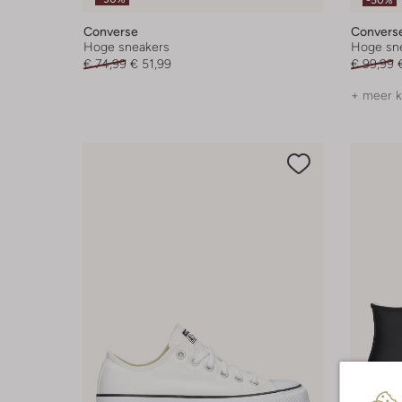
-50%
Converse
Convers
Hoge sneakers
Hoge sn
€ 74,99
€ 51,99
€ 99,99
+ meer k