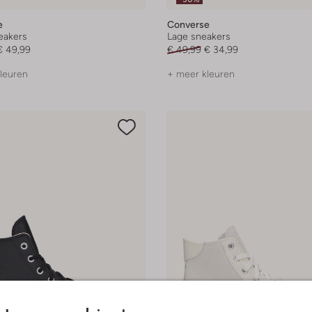
e
Converse
eakers
Lage sneakers
€ 49,99
€ 49,99
€ 34,99
leuren
+ meer kleuren