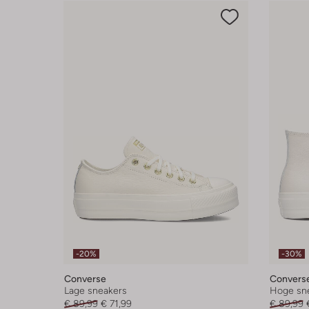
-20%
-30%
Converse
Convers
Lage sneakers
Hoge sn
€ 89,99
€ 71,99
€ 89,99