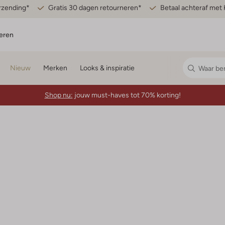
erzending*
Gratis 30 dagen retourneren*
Betaal achteraf met 
eren
Nieuw
Merken
Looks & inspiratie
Shop nu:
jouw must-haves tot 70% korting!