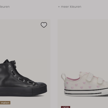
leuren
+ meer kleuren
e maten
-30%