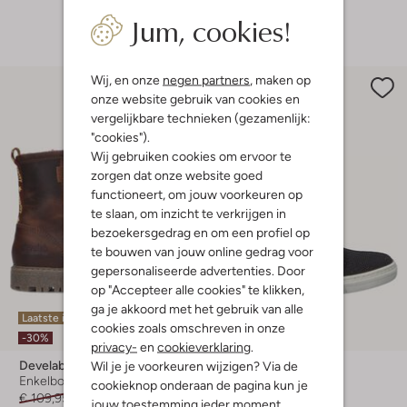
Jum, cookies!
+ meer kleuren
Wij, en onze
negen partners
, maken op
onze website gebruik van cookies en
vergelijkbare technieken (gezamenlijk:
"cookies").
Wij gebruiken cookies om ervoor te
zorgen dat onze website goed
functioneert, om jouw voorkeuren op
te slaan, om inzicht te verkrijgen in
bezoekersgedrag en om een profiel op
te bouwen van jouw online gedrag voor
gepersonaliseerde advertenties. Door
op "Accepteer alle cookies" te klikken,
ga je akkoord met het gebruik van alle
Laatste items
Laatste item
cookies zoals omschreven in onze
-30%
-50%
privacy-
en
cookieverklaring
.
Develab
Develab
Wil je je voorkeuren wijzigen? Via de
Enkelboots
Enkelboots
cookieknop onderaan de pagina kun je
€ 109,95
€ 76,99
€ 104,95
€ 52,45
jouw toestemming ieder moment