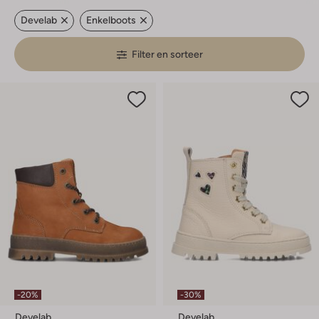
Develab
Enkelboots
Filter en sorteer
-20%
-30%
Develab
Develab