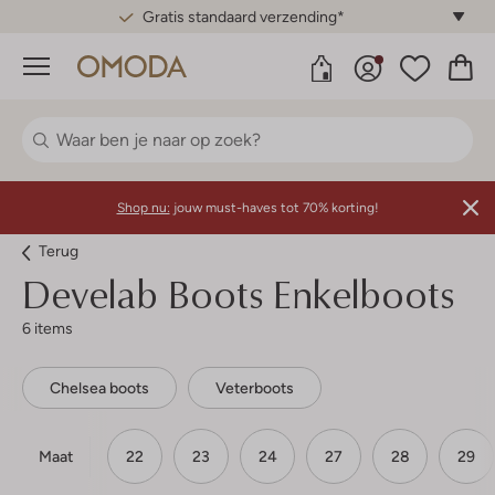
Gratis standaard verzending*
Menu
Shop nu:
jouw must-haves tot 70% korting!
Terug
Develab
Boots Enkelboots
6 items
Chelsea boots
Veterboots
Maat
22
23
24
27
28
29