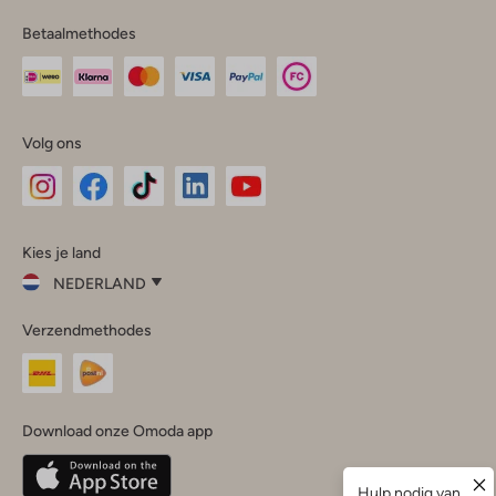
Betaalmethodes
Volg ons
Omoda
Omoda
Omoda
Omoda
Omoda
Kies je land
Instagram
Facebook
TikTok
LinkedIn
YouTube
NEDERLAND
Kies
Verzendmethodes
je
Sluit
land
Nederland
België
(Nederlands)
Download onze Omoda app
Belgique
(Français)
Deutschland