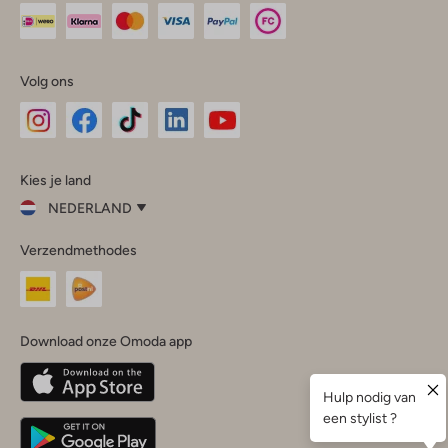
Volg ons
Omoda
Omoda
Omoda
Omoda
Omoda
Kies je land
Instagram
Facebook
TikTok
LinkedIn
YouTube
NEDERLAND
Kies
Verzendmethodes
je
Sluit
land
Nederland
België
(Nederlands)
Download onze Omoda app
Belgique
(Français)
Deutschland