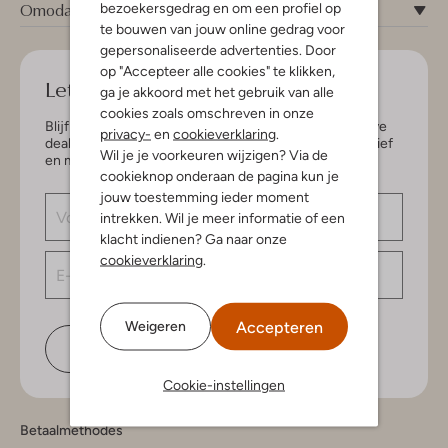
Omoda
bezoekersgedrag en om een profiel op
te bouwen van jouw online gedrag voor
gepersonaliseerde advertenties. Door
op "Accepteer alle cookies" te klikken,
Let's keep in touch!
ga je akkoord met het gebruik van alle
cookies zoals omschreven in onze
Blijf op de hoogte van de nieuwste items en exclusieve
privacy-
en
cookieverklaring
.
deals, speciaal voor jou. Schrijf je in voor de nieuwsbrief
Wil je je voorkeuren wijzigen? Via de
en maak kans op € 150,- shoptegoed.
cookieknop onderaan de pagina kun je
jouw toestemming ieder moment
intrekken. Wil je meer informatie of een
klacht indienen? Ga naar onze
cookieverklaring
.
Accepteren
Weigeren
Schrijf je in
Cookie-instellingen
Betaalmethodes