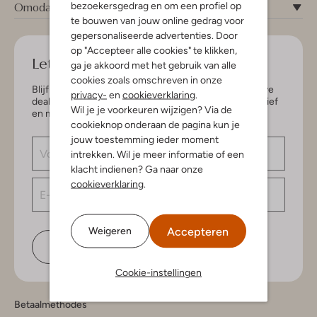
Omoda
bezoekersgedrag en om een profiel op
te bouwen van jouw online gedrag voor
gepersonaliseerde advertenties. Door
op "Accepteer alle cookies" te klikken,
Let's keep in touch!
ga je akkoord met het gebruik van alle
cookies zoals omschreven in onze
Blijf op de hoogte van de nieuwste items en exclusieve
privacy-
en
cookieverklaring
.
deals, speciaal voor jou. Schrijf je in voor de nieuwsbrief
Wil je je voorkeuren wijzigen? Via de
en maak kans op € 150,- shoptegoed.
cookieknop onderaan de pagina kun je
jouw toestemming ieder moment
intrekken. Wil je meer informatie of een
klacht indienen? Ga naar onze
cookieverklaring
.
Accepteren
Weigeren
Schrijf je in
Cookie-instellingen
Betaalmethodes