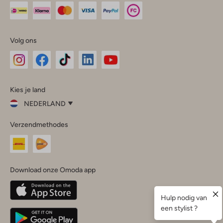
Volg ons
Omoda
Omoda
Omoda
Omoda
Omoda
Kies je land
Instagram
Facebook
TikTok
LinkedIn
YouTube
NEDERLAND
Kies
Verzendmethodes
je
Sluit
land
Nederland
België
(Nederlands)
Download onze Omoda app
Belgique
(Français)
Deutschland