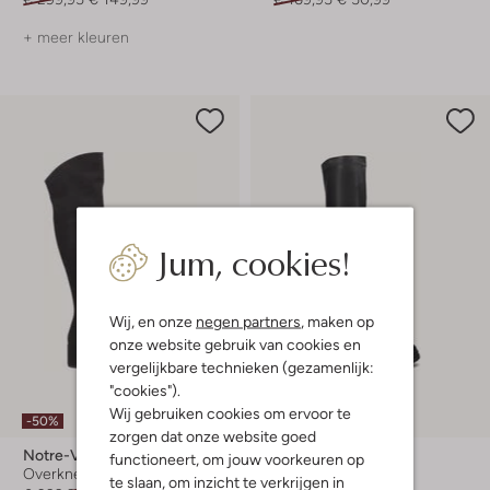
+ meer kleuren
Jum, cookies!
Wij, en onze
negen partners
, maken op
onze website gebruik van cookies en
vergelijkbare technieken (gezamenlijk:
"cookies").
Laatste item
Wij gebruiken cookies om ervoor te
-50%
-70%
zorgen dat onze website goed
Notre-V
Omoda
functioneert, om jouw voorkeuren op
Overknee laarzen
Overknee laarzen
te slaan, om inzicht te verkrijgen in