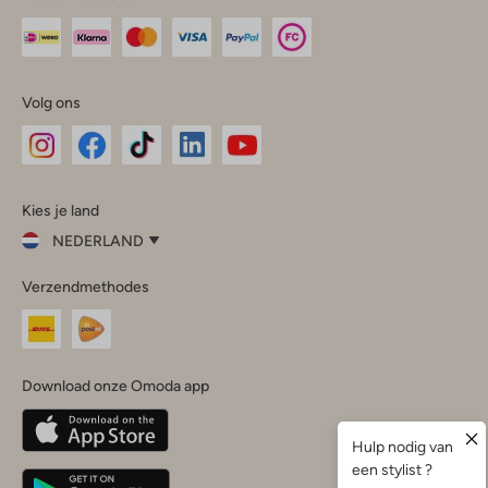
Volg ons
Omoda
Omoda
Omoda
Omoda
Omoda
Kies je land
Instagram
Facebook
TikTok
LinkedIn
YouTube
NEDERLAND
Kies
Verzendmethodes
je
Sluit
land
Nederland
België
(Nederlands)
Download onze Omoda app
Belgique
(Français)
Deutschland