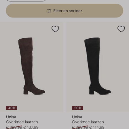
Filter en sorteer
-40%
-50%
Unisa
Unisa
Overknee laarzen
Overknee laarzen
€ 229,99
€ 137,99
€ 229,99
€ 114,99