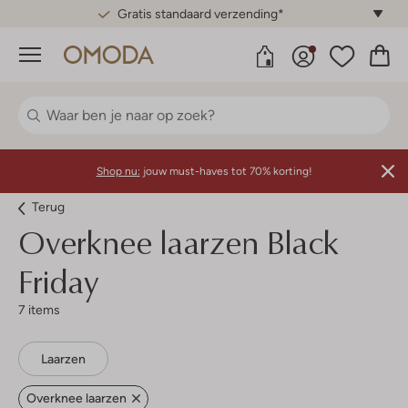
Gratis standaard verzending*
Menu
Shop nu:
jouw must-haves tot 70% korting!
Terug
Overknee laarzen Black
Friday
7 items
Laarzen
Overknee laarzen