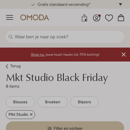
Gratis standaard verzending*
Menu
Shop nu:
jouw must-haves tot 70% korting!
Terug
Mkt Studio
Black Friday
8 items
Blouses
Broeken
Blazers
Mkt Studio
Filter en sorteer