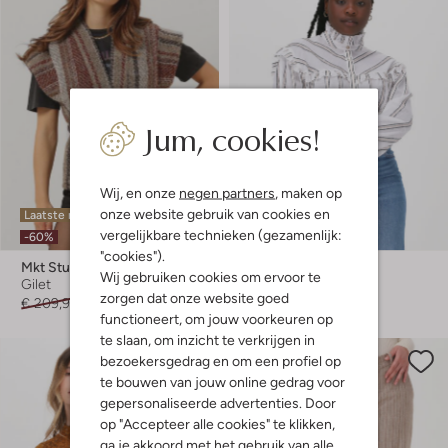
Jum, cookies!
Wij, en onze
negen partners
, maken op
onze website gebruik van cookies en
Laatste maten
Laatste items
vergelijkbare technieken (gezamenlijk:
-60%
-70%
"cookies").
Mkt Studio
Mkt Studio
Wij gebruiken cookies om ervoor te
Gilet
Blouse
zorgen dat onze website goed
€ 209,95
€ 83,99
€ 111,95
€ 33,95
functioneert, om jouw voorkeuren op
te slaan, om inzicht te verkrijgen in
bezoekersgedrag en om een profiel op
te bouwen van jouw online gedrag voor
gepersonaliseerde advertenties. Door
op "Accepteer alle cookies" te klikken,
ga je akkoord met het gebruik van alle