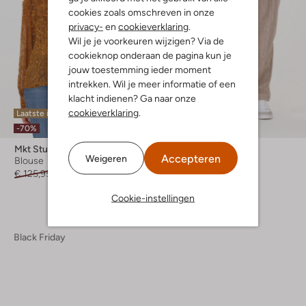
cookies zoals omschreven in onze
privacy-
en
cookieverklaring
.
Wil je je voorkeuren wijzigen? Via de
cookieknop onderaan de pagina kun je
jouw toestemming ieder moment
intrekken. Wil je meer informatie of een
klacht indienen? Ga naar onze
cookieverklaring
.
Laatste item
Laatste item
-70%
-70%
Mkt Studio
Mkt Studio
Accepteren
Weigeren
Blouse
Pantalon
€ 125,95
€ 37,95
€ 169,95
€ 50,95
Cookie-instellingen
Black Friday