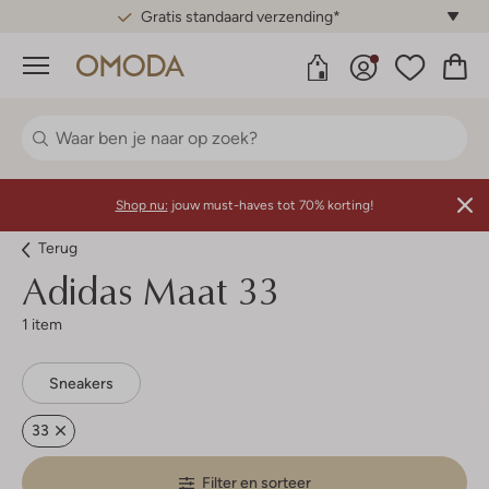
Gratis standaard verzending*
Menu
Shop nu:
jouw must-haves tot 70% korting!
Terug
Adidas
Maat 33
1 item
Sneakers
33
Filter en sorteer