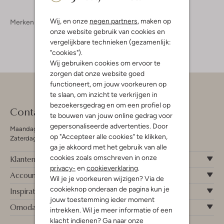
Wij, en onze
negen partners
, maken op
Merken
Adidas
onze website gebruik van cookies en
vergelijkbare technieken (gezamenlijk:
"cookies").
Wij gebruiken cookies om ervoor te
zorgen dat onze website goed
functioneert, om jouw voorkeuren op
te slaan, om inzicht te verkrijgen in
bezoekersgedrag en om een profiel op
Contact
te bouwen van jouw online gedrag voor
gepersonaliseerde advertenties. Door
Maandag - Vrijdag 09:00 - 19:00 uur
op "Accepteer alle cookies" te klikken,
Zaterdag 09:00 - 17:00 uur
ga je akkoord met het gebruik van alle
cookies zoals omschreven in onze
Klantenservice
privacy-
en
cookieverklaring
.
Account
Wil je je voorkeuren wijzigen? Via de
cookieknop onderaan de pagina kun je
Inspiratie
jouw toestemming ieder moment
Omoda
intrekken. Wil je meer informatie of een
klacht indienen? Ga naar onze