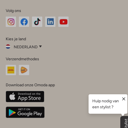
Volg ons
Omoda
Omoda
Omoda
Omoda
Omoda
Kies je land
Instagram
Facebook
TikTok
LinkedIn
YouTube
NEDERLAND
Kies
Verzendmethodes
je
Sluit
land
Nederland
België
(Nederlands)
Download onze Omoda app
Belgique
(Français)
Deutschland