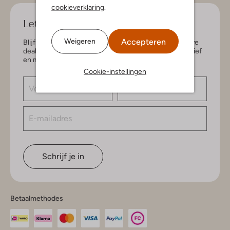
cookieverklaring
.
Let's keep in touch!
Accepteren
Weigeren
Blijf op de hoogte van de nieuwste items en exclusieve
deals, speciaal voor jou. Schrijf je in voor de nieuwsbrief
en maak kans op € 150,- shoptegoed.
Cookie-instellingen
Schrijf je in
Betaalmethodes