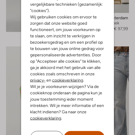
Laatste items
vergelijkbare technieken (gezamenlijk:
-30%
"cookies").
Wij gebruiken cookies om ervoor te
Pom Amsterdam
Wijde broek
zorgen dat onze website goed
Ontdek de look
€ 139,95
€ 97,99
functioneert, om jouw voorkeuren op
te slaan, om inzicht te verkrijgen in
bezoekersgedrag en om een profiel op
te bouwen van jouw online gedrag voor
gepersonaliseerde advertenties. Door
op "Accepteer alle cookies" te klikken,
ga je akkoord met het gebruik van alle
cookies zoals omschreven in onze
privacy-
en
cookieverklaring
.
Wil je je voorkeuren wijzigen? Via de
cookieknop onderaan de pagina kun je
jouw toestemming ieder moment
intrekken. Wil je meer informatie of een
klacht indienen? Ga naar onze
cookieverklaring
.