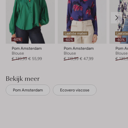
Laatste maten
Laatste
-60%
-60%
-60%
Pom Amsterdam
Pom Amsterdam
Pom A
Blouse
Blouse
Blouse
€ 139,99
€ 55,99
€ 119,99
€ 47,99
€ 139,
Bekijk meer
Pom Amsterdam
Ecovero viscose