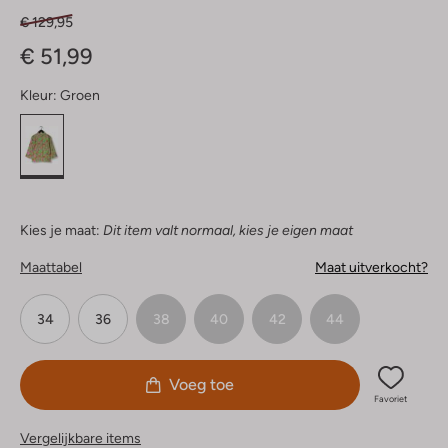
€ 129,95
€ 51,99
Kleur:
Groen
Kies je maat:
Dit item valt normaal, kies je eigen maat
Maattabel
Maat uitverkocht?
34
36
38
40
42
44
Voeg toe
Favoriet
Vergelijkbare items