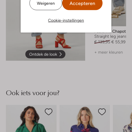
Accepteren
Weigeren
Laatste items
Cookie-instellingen
-60%
Fabienne Chapot
Straight leg jeans
€ 139,95
€ 55,99
+ meer kleuren
Ontdek de look
Ook iets voor jou?