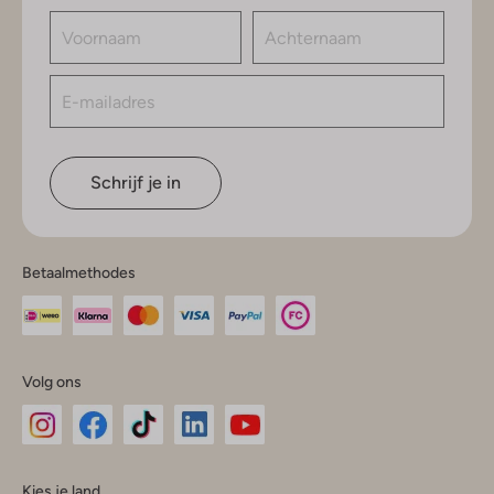
Schrijf je in
Betaalmethodes
Volg ons
Omoda
Omoda
Omoda
Omoda
Omoda
Kies je land