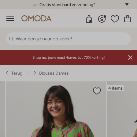
Gratis standaard verzending*
Menu
Shop nu:
jouw must-haves tot 70% korting!
Terug
Blouses Dames
4 items