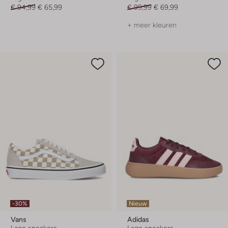
€ 94,99
€ 65,99
€ 99,99
€ 69,99
+ meer kleuren
-30%
Nieuw
Vans
Adidas
Lage sneakers
Lage sneakers