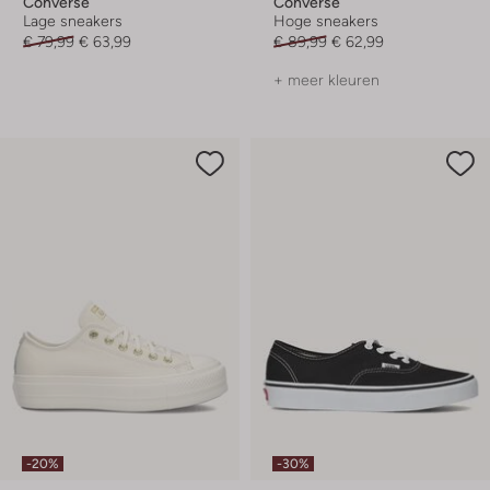
Converse
Converse
Lage sneakers
Hoge sneakers
€ 79,99
€ 63,99
€ 89,99
€ 62,99
+ meer kleuren
-20%
-30%