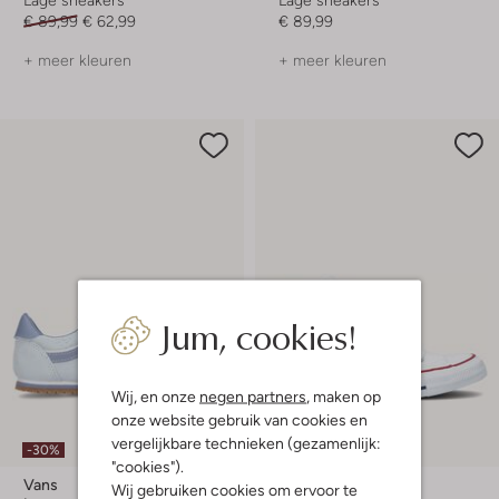
€ 89,99
€ 62,99
€ 89,99
+ meer kleuren
+ meer kleuren
Jum, cookies!
Wij, en onze
negen partners
, maken op
onze website gebruik van cookies en
vergelijkbare technieken (gezamenlijk:
-30%
-30%
"cookies").
Vans
Converse
Wij gebruiken cookies om ervoor te