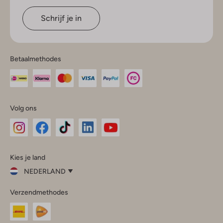
Schrijf je in
Betaalmethodes
Volg ons
Omoda
Omoda
Omoda
Omoda
Omoda
Kies je land
Instagram
Facebook
TikTok
LinkedIn
YouTube
NEDERLAND
Kies
Verzendmethodes
je
Sluit
land
Nederland