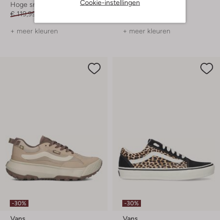
Cookie-instellingen
Hoge sneakers
Lage sneakers
€ 119,99
€ 83,99
€ 139,99
€ 97,99
+ meer kleuren
+ meer kleuren
-30%
-30%
Vans
Vans