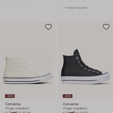
+ meer kleuren
-50%
-30%
Converse
Converse
Hoge sneakers
Hoge sneakers
€ 74,95
€ 36,99
€ 99,99
€ 69,99