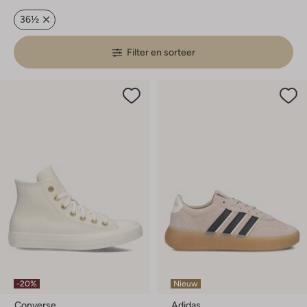
36½
Filter en sorteer
-20%
Nieuw
Converse
Adidas