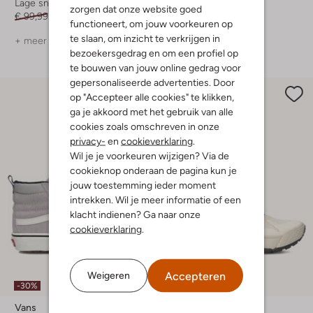
Lage sneakers
Hoge sneakers
zorgen dat onze website goed
€ 99,99
€ 69,99
€ 74,99
€ 51,99
functioneert, om jouw voorkeuren op
te slaan, om inzicht te verkrijgen in
+ meer kleuren
bezoekersgedrag en om een profiel op
te bouwen van jouw online gedrag voor
gepersonaliseerde advertenties. Door
op "Accepteer alle cookies" te klikken,
ga je akkoord met het gebruik van alle
cookies zoals omschreven in onze
privacy-
en
cookieverklaring
.
Wil je je voorkeuren wijzigen? Via de
cookieknop onderaan de pagina kun je
jouw toestemming ieder moment
intrekken. Wil je meer informatie of een
klacht indienen? Ga naar onze
cookieverklaring
.
Accepteren
Weigeren
-30%
-30%
Vans
Vans