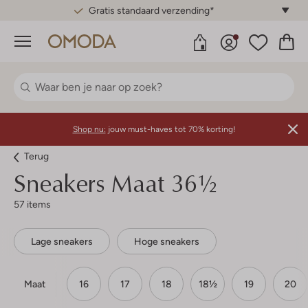
Gratis standaard verzending*
Menu
Shop nu:
jouw must-haves tot 70% korting!
Terug
Sneakers Maat 36½
57 items
Lage sneakers
Hoge sneakers
Maat
16
17
18
18½
19
20