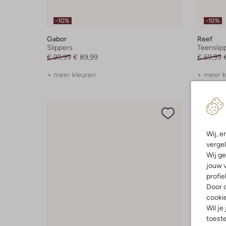
-10%
-10%
Gabor
Reef
Slippers
Teenslip
€ 99,99
€ 89,99
€ 69,99
+ meer kleuren
+ meer k
Wij, e
vergel
Wij ge
jouw v
profie
Door o
cooki
Wil je
toeste