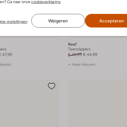
nen? Ga naar onze
cookieverklaring
.
Weigeren
Accepteren
kie-instellingen
-10%
Reef
pers
Teenslippers
€ 47,99
€ 49,99
€ 44,99
leuren
+ meer kleuren