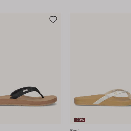
-20%
Reef