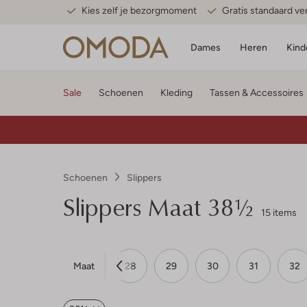
Kies zelf je bezorgmoment
Gratis standaard v
Dames
Heren
Kind
Sale
Schoenen
Kleding
Tassen & Accessoires
Schoenen
Slippers
Slippers Maat 38½
15 items
Maat
25
26
27
28
29
30
31
32