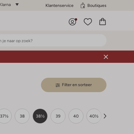
Klarna
Klantenservice
Boutiques
Filter en sorteer
37½
38
38½
39
40
40½
41
41½