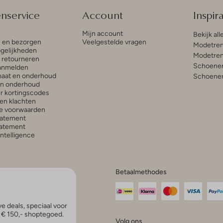
enservice
Account
Inspira
Mijn account
Bekijk all
n en bezorgen
Veelgestelde vragen
Modetren
gelijkheden
Modetren
n retourneren
Schoenen
anmelden
aat en onderhoud
Schoenen
en onderhoud
r kortingscodes
en klachten
e voorwaarden
tatement
atement
 Intelligence
Betaalmethodes
e deals, speciaal voor
p € 150,- shoptegoed.
Volg ons