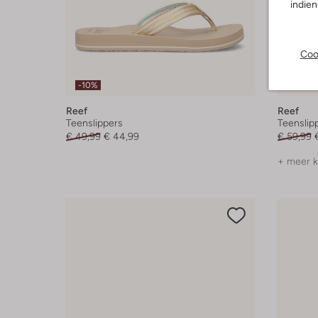
indie
Coo
-10%
-20%
Reef
Reef
Teenslippers
Teenslip
€ 49,99
€ 44,99
€ 59,99
+ meer k