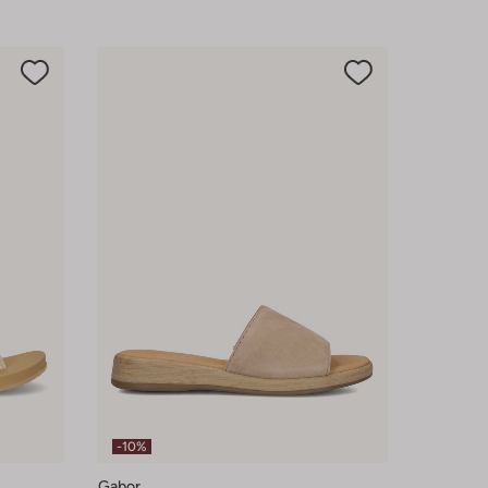
-10%
Gabor