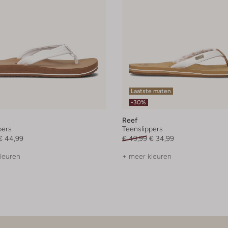
Laatste maten
-30%
Reef
pers
Teenslippers
€ 44,99
€ 49,99
€ 34,99
leuren
+ meer kleuren