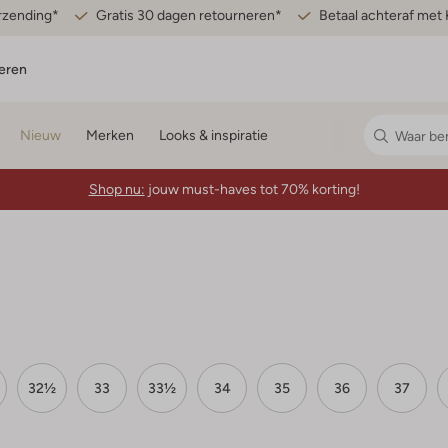
erzending*
Gratis 30 dagen retourneren*
Betaal achteraf met 
eren
Nieuw
Merken
Looks & inspiratie
Shop nu:
jouw must-haves tot 70% korting!
32½
33
33½
34
35
36
37