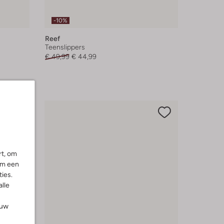
-10%
Reef
Teenslippers
€ 49,99
€ 44,99
rt, om
om een
ies.
alle
ouw