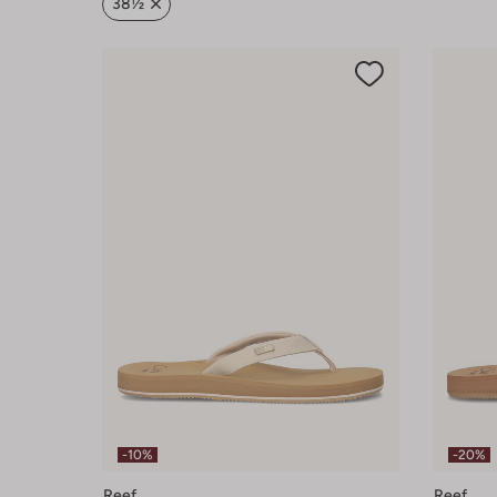
38½
-10%
-20%
Reef
Reef