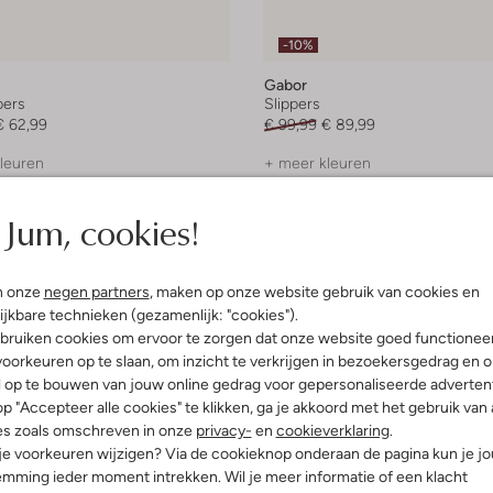
-10%
Gabor
pers
Slippers
€ 62,99
€ 99,99
€ 89,99
leuren
+ meer kleuren
Jum, cookies!
n onze
negen partners
, maken op onze website gebruik van cookies en
ijkbare technieken (gezamenlijk: "cookies").
bruiken cookies om ervoor te zorgen dat onze website goed functionee
oorkeuren op te slaan, om inzicht te verkrijgen in bezoekersgedrag en 
l op te bouwen van jouw online gedrag voor gepersonaliseerde advertent
p "Accepteer alle cookies" te klikken, ga je akkoord met het gebruik van 
es zoals omschreven in onze
privacy-
en
cookieverklaring
.
 je voorkeuren wijzigen? Via de cookieknop onderaan de pagina kun je j
mming ieder moment intrekken. Wil je meer informatie of een klacht