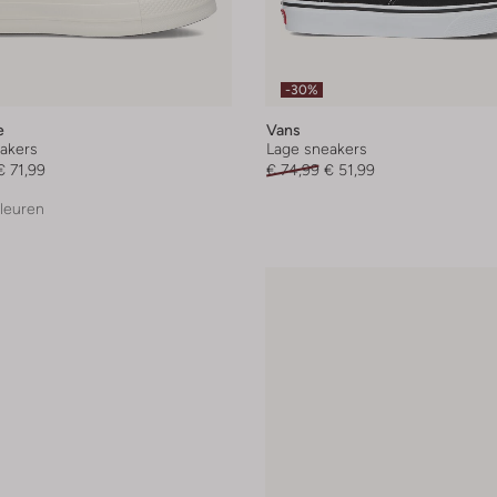
-30%
e
Vans
akers
Lage sneakers
€ 71,99
€ 74,99
€ 51,99
leuren