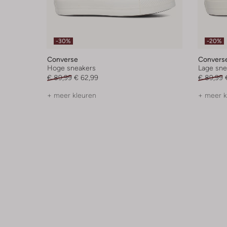
-30%
-20%
Converse
Convers
Hoge sneakers
Lage sne
€ 89,99
€ 62,99
€ 89,99
+ meer kleuren
+ meer k