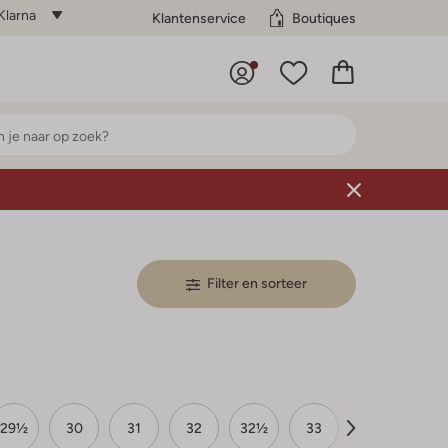
Klarna
Klantenservice
Boutiques
Filter en sorteer
29½
30
31
32
32½
33
33½
34