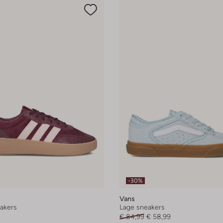
-30%
Vans
akers
Lage sneakers
€ 84,99
€ 58,99