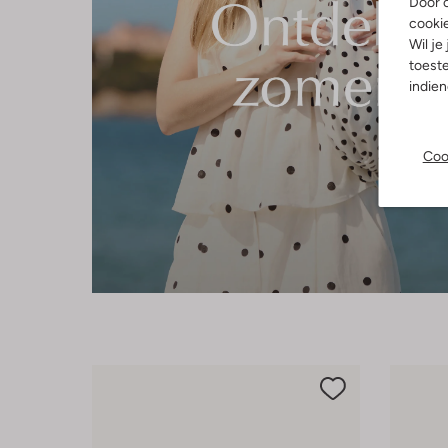
Door o
cooki
Wil je
toeste
indie
Coo