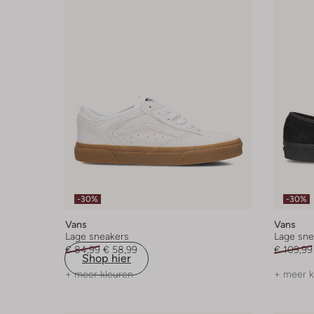
-30%
-30%
Vans
Vans
Lage sneakers
Lage sne
€ 84,99
€ 58,99
€ 109,99
Shop hier
+ meer kleuren
+ meer k