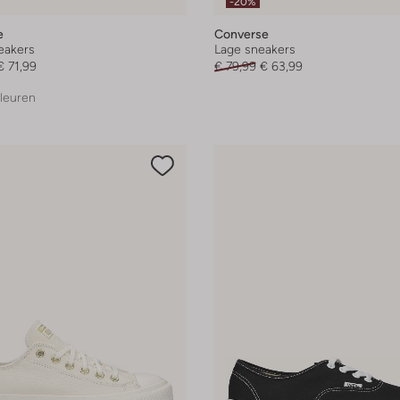
-20%
e
Converse
eakers
Lage sneakers
€ 71,99
€ 79,99
€ 63,99
leuren