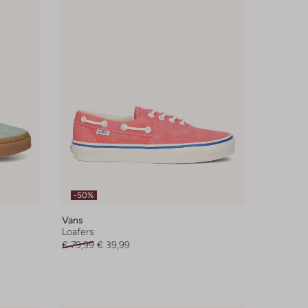
-50%
Vans
Loafers
€ 79,99
€ 39,99