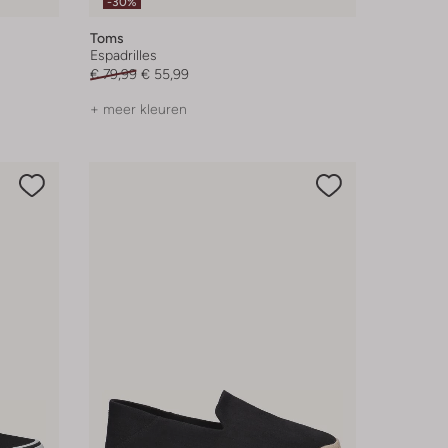
-30%
Toms
Espadrilles
€ 79,99
€ 55,99
+ meer kleuren