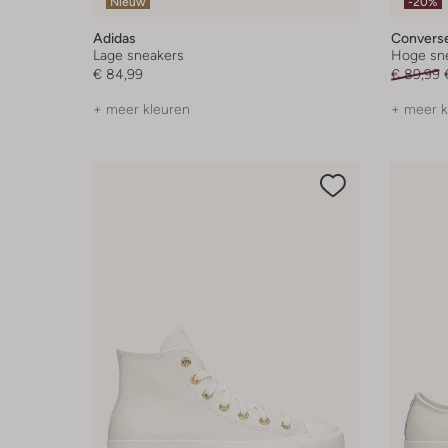
Nieuw
-20%
Adidas
Convers
Lage sneakers
Hoge sn
€ 84,99
€ 89,99
+ meer kleuren
+ meer k