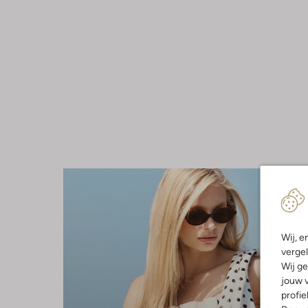
Wij, e
vergel
Wij ge
jouw v
profie