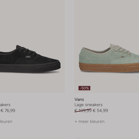
-50%
Vans
akers
Lage sneakers
€ 76,99
€ 109,99
€ 54,99
leuren
+ meer kleuren