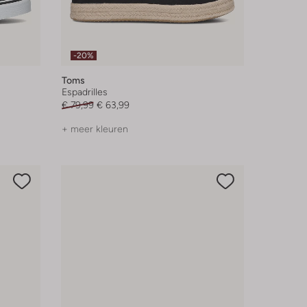
-20%
Toms
Espadrilles
€ 79,99
€ 63,99
+ meer kleuren