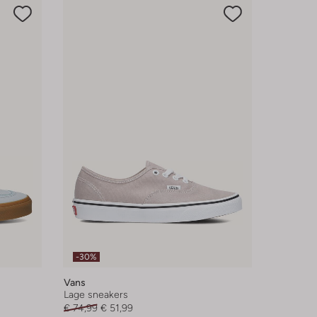
-30%
Vans
Lage sneakers
€ 74,99
€ 51,99