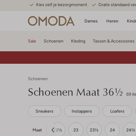
Kies zelf je bezorgmoment
Gratis standaard v
Dames
Heren
Kind
Sale
Schoenen
Kleding
Tassen & Accessoires
Schoenen
Schoenen Maat 36½
69 i
Sneakers
Instappers
Loafers
Maat
20½
21
22
22½
23
23½
24
24½