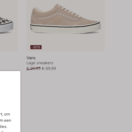
-30%
Vans
Lage sneakers
€ 99,99
€ 69,99
rt, om
om een
ies.