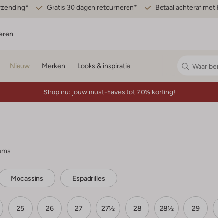
erzending*
Gratis 30 dagen retourneren*
Betaal achteraf met 
eren
Nieuw
Merken
Looks & inspiratie
Shop nu:
jouw must-haves tot 70% korting!
tems
Mocassins
Espadrilles
25
26
27
27½
28
28½
29