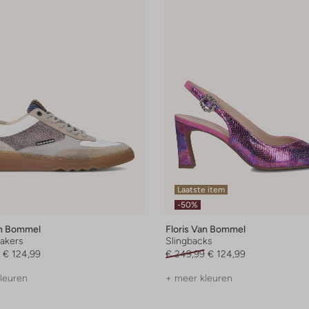
Laatste item
-50%
an Bommel
Floris Van Bommel
akers
Slingbacks
€ 124,99
€ 249,99
€ 124,99
leuren
+ meer kleuren