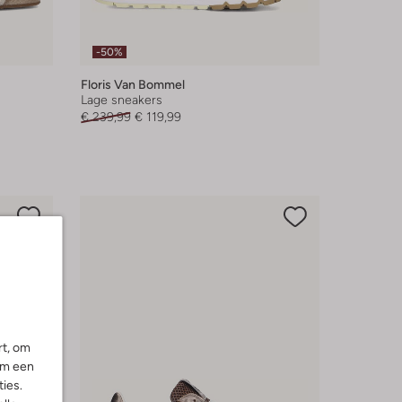
-50%
Floris Van Bommel
Lage sneakers
€ 239,99
€ 119,99
rt, om
om een
ies.