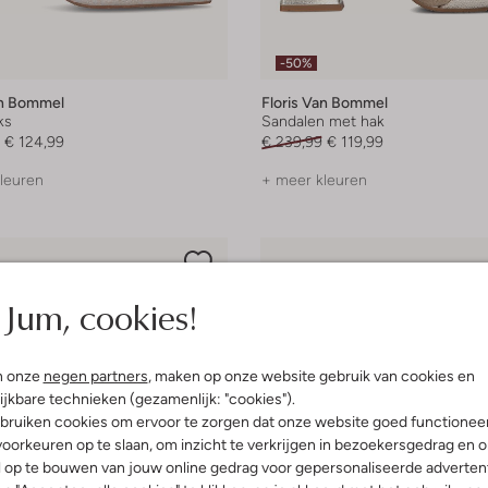
-50%
an Bommel
Floris Van Bommel
ks
Sandalen met hak
€ 124,99
€ 239,99
€ 119,99
leuren
+ meer kleuren
Jum, cookies!
n onze
negen partners
, maken op onze website gebruik van cookies en
ijkbare technieken (gezamenlijk: "cookies").
bruiken cookies om ervoor te zorgen dat onze website goed functionee
oorkeuren op te slaan, om inzicht te verkrijgen in bezoekersgedrag en 
l op te bouwen van jouw online gedrag voor gepersonaliseerde advertent