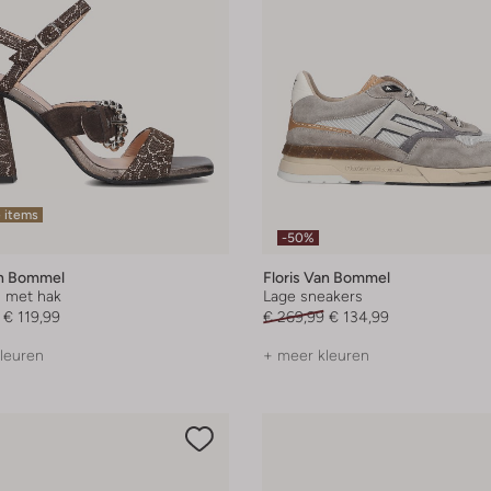
 items
-50%
an Bommel
Floris Van Bommel
 met hak
Lage sneakers
€ 119,99
€ 269,99
€ 134,99
leuren
+ meer kleuren