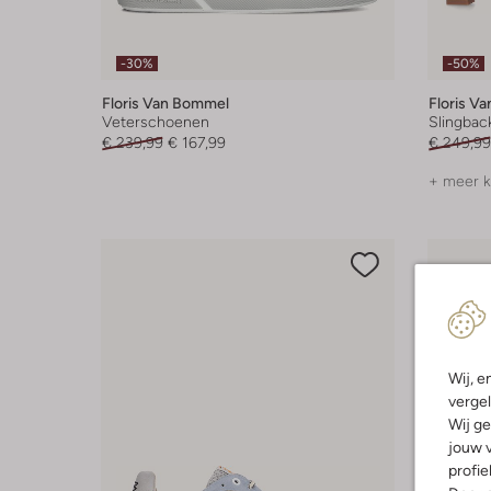
-30%
-50%
Floris Van Bommel
Floris V
Veterschoenen
Slingbac
€ 239,99
€ 167,99
€ 249,99
+ meer k
Wij, e
vergel
Wij ge
jouw v
profie