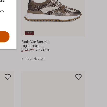
alle
ouw
-30%
Floris Van Bommel
Lage sneakers
€ 249,99
€ 174,99
+ meer kleuren