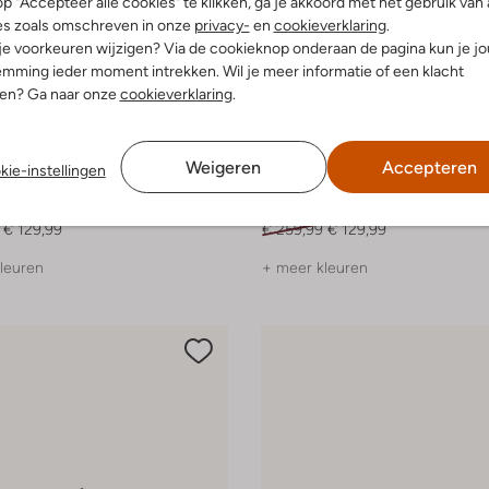
p "Accepteer alle cookies" te klikken, ga je akkoord met het gebruik van 
es zoals omschreven in onze
privacy-
en
cookieverklaring
.
 je voorkeuren wijzigen? Via de cookieknop onderaan de pagina kun je j
mming ieder moment intrekken. Wil je meer informatie of een klacht
nen? Ga naar onze
cookieverklaring
.
Laatste items
-50%
Weigeren
Accepteren
kie-instellingen
an Bommel
Floris Van Bommel
akers
Veterschoenen
€ 129,99
€ 259,99
€ 129,99
leuren
+ meer kleuren