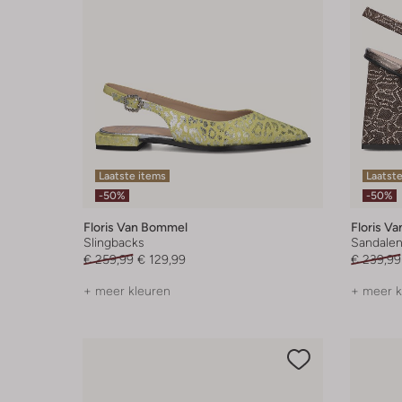
Laatste items
Laatste
-50%
-50%
Floris Van Bommel
Floris V
Slingbacks
Sandalen
€ 259,99
€ 129,99
€ 239,99
+ meer kleuren
+ meer k