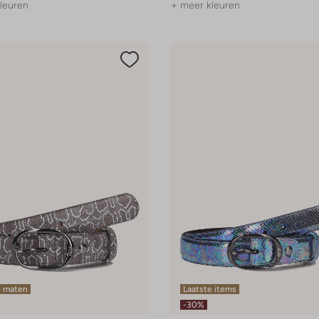
leuren
+ meer kleuren
e maten
Laatste items
-30%