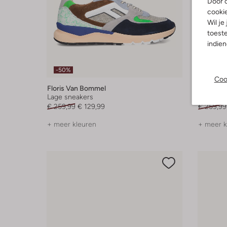
Door o
cooki
Wil je
toeste
indie
-50%
-50%
Coo
Floris Van Bommel
Floris V
Lage sneakers
Lage sne
€ 259,99
€ 129,99
€ 259,99
+ meer kleuren
+ meer k