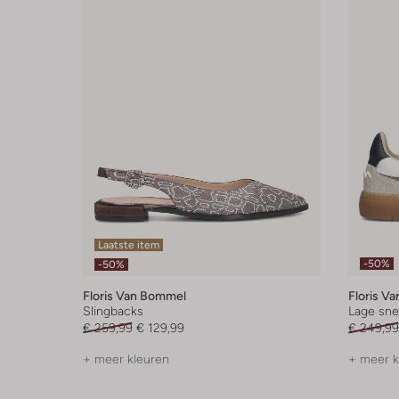
Laatste item
-50%
-50%
Floris Van Bommel
Floris V
Slingbacks
Lage sne
€ 259,99
€ 129,99
€ 249,99
+ meer kleuren
+ meer k