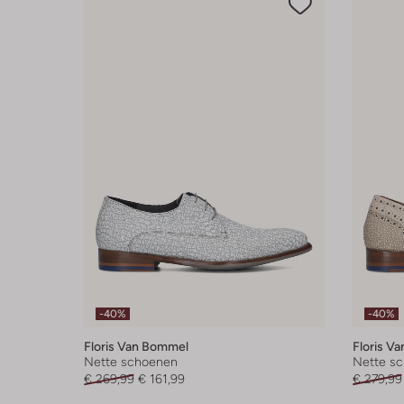
-40%
-40%
Floris Van Bommel
Floris V
Nette schoenen
Nette s
€ 269,99
€ 161,99
€ 279,99