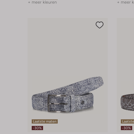
+ meer kleuren
+ meer k
Laatste maten
Laatst
-30%
-30%