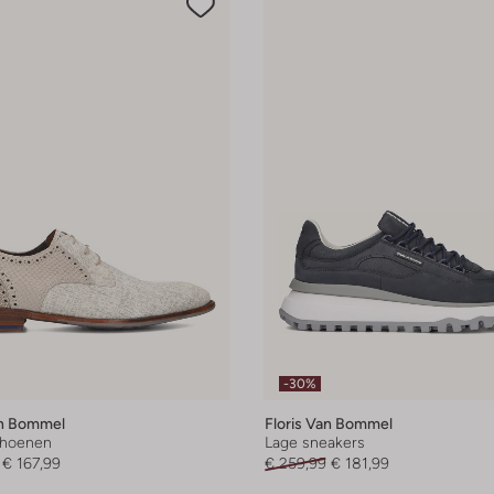
-30%
an Bommel
Floris Van Bommel
choenen
Lage sneakers
€ 167,99
€ 259,99
€ 181,99