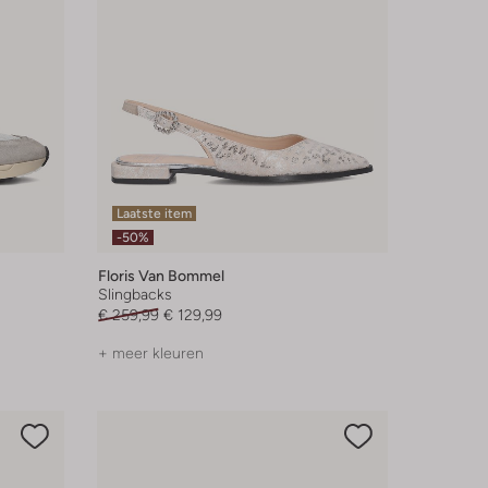
Laatste item
-50%
Floris Van Bommel
Slingbacks
€ 259,99
€ 129,99
+ meer kleuren