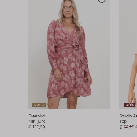
Nieuw
-40%
Freebird
Studio 
Mini jurk
Top
€ 129,99
€ 69,99