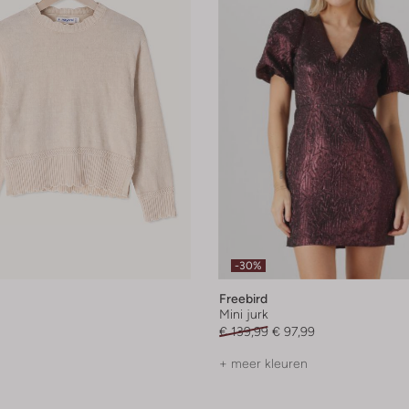
-30%
Freebird
Mini jurk
€ 139,99
€ 97,99
+ meer kleuren