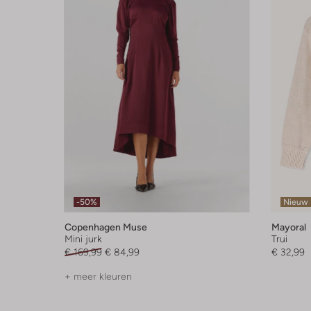
-50%
Nieuw
Copenhagen Muse
Mayoral
Mini jurk
Trui
€ 169,99
€ 84,99
€ 32,99
+ meer kleuren