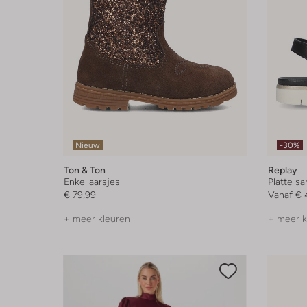
Nieuw
-30%
Ton & Ton
Replay
Enkellaarsjes
Platte s
€ 79,99
Vanaf
€ 
+ meer kleuren
+ meer k