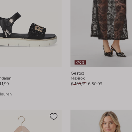
-70%
Gestuz
andalen
Maxirok
41,99
€ 169,99
€ 50,99
leuren