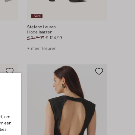
-50%
Stefano Lauran
Hoge laarzen
€ 249,99
€ 124,99
+ meer kleuren
rt, om
om een
ies.