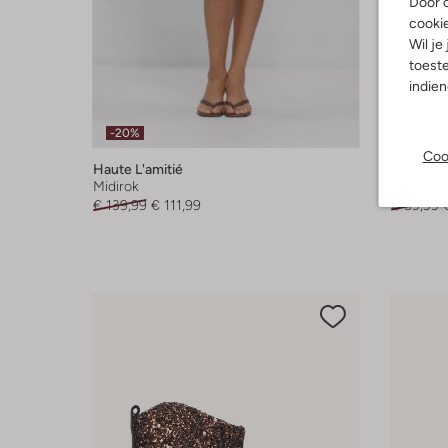
Door o
cooki
Wil je
toeste
indie
-20%
-50%
Coo
Haute L'amitié
Notre-V
Midirok
Clutch
€ 139,99
€ 111,99
€ 59,99