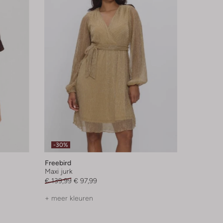
-30%
Freebird
Maxi jurk
€ 139,99
€ 97,99
+ meer kleuren