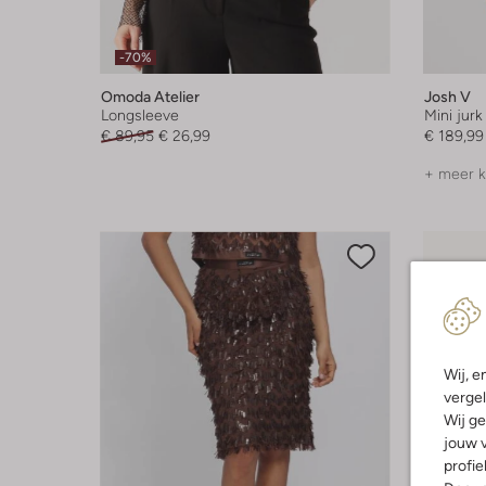
-70%
Omoda Atelier
Josh V
Longsleeve
Mini jurk
€ 89,95
€ 26,99
€ 189,99
+ meer k
Wij, e
vergel
Wij ge
jouw v
profie