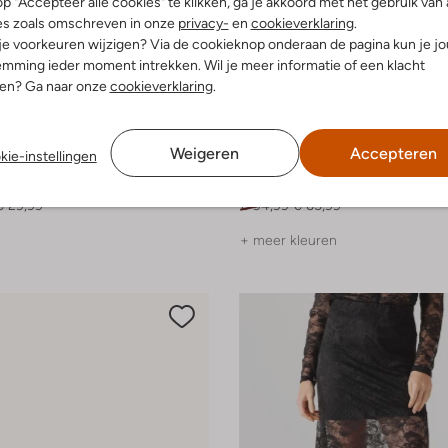
p "Accepteer alle cookies" te klikken, ga je akkoord met het gebruik van 
es zoals omschreven in onze
privacy-
en
cookieverklaring
.
 je voorkeuren wijzigen? Via de cookieknop onderaan de pagina kun je j
mming ieder moment intrekken. Wil je meer informatie of een klacht
nen? Ga naar onze
cookieverklaring
.
-30%
Weigeren
Accepteren
kie-instellingen
Clic!
Platte sandalen
€ 29,99
€ 94,99
€ 65,99
+ meer kleuren