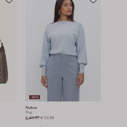
-40%
Nukus
Trui
€ 89,99
€ 53,99