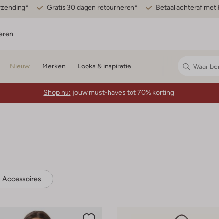
erzending*
Gratis 30 dagen retourneren*
Betaal achteraf met 
eren
Nieuw
Merken
Looks & inspiratie
Shop nu:
jouw must-haves tot 70% korting!
Accessoires