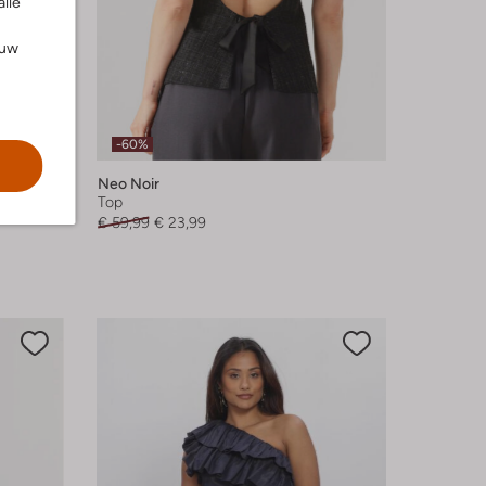
alle
ouw
-60%
Neo Noir
Top
€ 59,99
€ 23,99