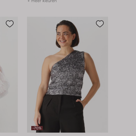
+ meer kleuren
-70%