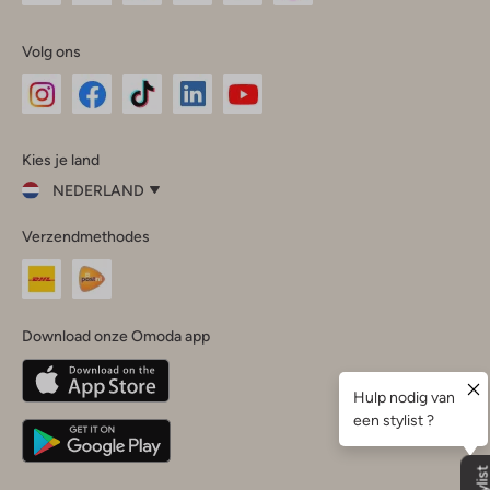
Volg ons
Omoda
Omoda
Omoda
Omoda
Omoda
Kies je land
Instagram
Facebook
TikTok
LinkedIn
YouTube
NEDERLAND
Kies
Verzendmethodes
je
Sluit
land
Nederland
België
(Nederlands)
Download onze Omoda app
Belgique
(Français)
Deutschland