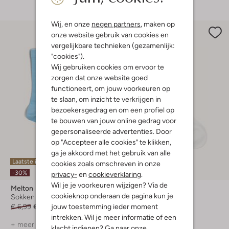
Wij, en onze
negen partners
, maken op
onze website gebruik van cookies en
vergelijkbare technieken (gezamenlijk:
"cookies").
Wij gebruiken cookies om ervoor te
zorgen dat onze website goed
functioneert, om jouw voorkeuren op
te slaan, om inzicht te verkrijgen in
bezoekersgedrag en om een profiel op
te bouwen van jouw online gedrag voor
gepersonaliseerde advertenties. Door
op "Accepteer alle cookies" te klikken,
ga je akkoord met het gebruik van alle
Laatste item
Laatste item
cookies zoals omschreven in onze
-30%
-30%
privacy-
en
cookieverklaring
.
Wil je je voorkeuren wijzigen? Via de
Melton
Melton
cookieknop onderaan de pagina kun je
Sokken
Sokken
jouw toestemming ieder moment
€ 6,99
€ 4,99
€ 6,99
€ 4,99
intrekken. Wil je meer informatie of een
+ meer kleuren
+ meer kleuren
klacht indienen? Ga naar onze