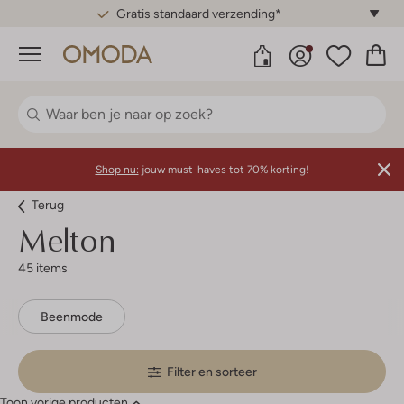
Gratis standaard verzending*
Menu
Shop nu:
jouw must-haves tot 70% korting!
Terug
Melton
45 items
Beenmode
Filter en sorteer
Toon vorige producten