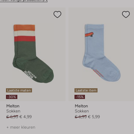
Laatste maten
Laatste item
-30%
-15%
Melton
Melton
Sokken
Sokken
€ 6,99
€ 4,99
€ 6,99
€ 5,99
+ meer kleuren