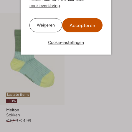
cookieverklaring
.
Accepteren
Weigeren
Cookie-instellingen
Laatste items
-30%
Melton
Sokken
€ 6,99
€ 4,99