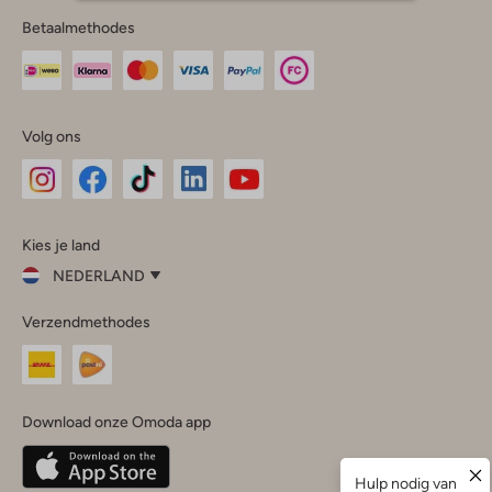
Betaalmethodes
Volg ons
Omoda
Omoda
Omoda
Omoda
Omoda
Kies je land
Instagram
Facebook
TikTok
LinkedIn
YouTube
NEDERLAND
Kies
Verzendmethodes
je
Sluit
land
Nederland
België
(Nederlands)
Download onze Omoda app
Belgique
(Français)
Deutschland