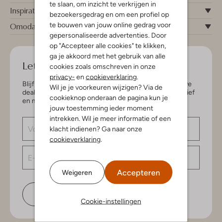
te slaan, om inzicht te verkrijgen in
Inspiratie
bezoekersgedrag en om een profiel op
te bouwen van jouw online gedrag voor
Omoda
gepersonaliseerde advertenties. Door
op "Accepteer alle cookies" te klikken,
ga je akkoord met het gebruik van alle
Let's keep in touch!
cookies zoals omschreven in onze
privacy-
en
cookieverklaring
.
Blijf op de hoogte van de nieuwste items en exclusieve
Wil je je voorkeuren wijzigen? Via de
deals, speciaal voor jou. Schrijf je in voor de nieuwsbrief
cookieknop onderaan de pagina kun je
en maak kans op € 150,- shoptegoed.
jouw toestemming ieder moment
intrekken. Wil je meer informatie of een
klacht indienen? Ga naar onze
cookieverklaring
.
Accepteren
Weigeren
Schrijf je in
Cookie-instellingen