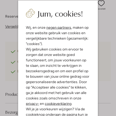
Jum, cookies!
Favoriet
Reserveer direct in een van onze 37 boutiques
Vergelijkbare items
Wij, en onze
negen partners
, maken op
onze website gebruik van cookies en
vergelijkbare technieken (gezamenlijk:
"cookies").
Wij gebruiken cookies om ervoor te
Gratis verzending
vanaf €75,-
zorgen dat onze website goed
functioneert, om jouw voorkeuren op
Gratis retourneren
binnen 30 dagen*
te slaan, om inzicht te verkrijgen in
bezoekersgedrag en om een profiel op
Betaal achteraf
met Klarna
te bouwen van jouw online gedrag voor
gepersonaliseerde advertenties. Door
op "Accepteer alle cookies" te klikken,
ga je akkoord met het gebruik van alle
Product informatie
cookies zoals omschreven in onze
privacy-
en
cookieverklaring
.
Wil je je voorkeuren wijzigen? Via de
Bezorgen & retourneren
cookieknop onderaan de pagina kun je