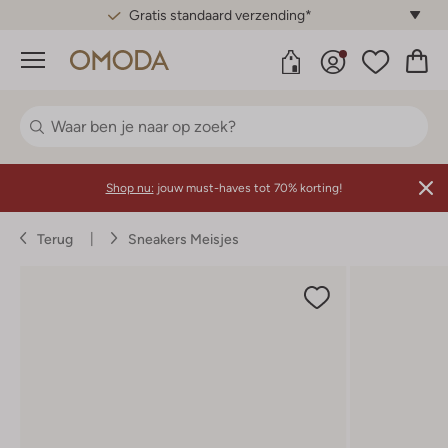
Gratis standaard verzending*
Menu
Shop nu:
jouw must-haves tot 70% korting!
Terug
Sneakers Meisjes