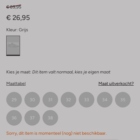
€ 89,95
€ 26,95
Kleur:
Grijs
Kies je maat:
Dit item valt normaal, kies je eigen maat
Maattabel
Maat uitverkocht?
29
30
31
32
33
34
35
36
37
38
Sorry, dit item is momenteel (nog) niet beschikbaar.