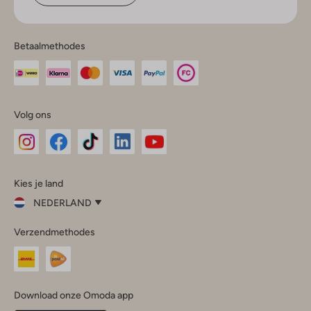
Betaalmethodes
Volg ons
Omoda
Omoda
Omoda
Omoda
Omoda
Kies je land
Instagram
Facebook
TikTok
LinkedIn
YouTube
NEDERLAND
Kies
Verzendmethodes
je
Sluit
land
Nederland
België
(Nederlands)
Download onze Omoda app
Belgique
(Français)