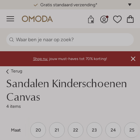
Gratis standaard verzending*
Menu
Shop nu:
jouw must-haves tot 70% korting!
Terug
Sandalen Kinderschoenen
Canvas
4 items
Maat
20
21
22
23
24
25