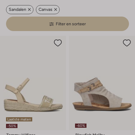
Sandalen
Canvas
Filter en sorteer
Laatste maten
-60%
-50%
Tommy Hilfiger
Blowfish Malibu