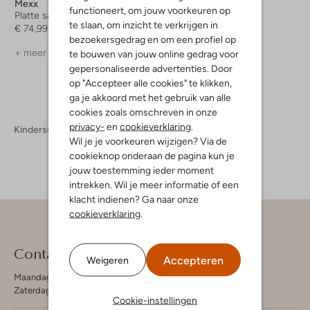
Mexx
Bunniesjr
functioneert, om jouw voorkeuren op
Platte sandalen
Platte sandalen
te slaan, om inzicht te verkrijgen in
€ 74,99
€ 59,99
€ 47,99
bezoekersgedrag en om een profiel op
+ meer kleuren
+ meer kleuren
te bouwen van jouw online gedrag voor
gepersonaliseerde advertenties. Door
op "Accepteer alle cookies" te klikken,
ga je akkoord met het gebruik van alle
cookies zoals omschreven in onze
privacy-
en
cookieverklaring
.
Kinderschoenen
Wil je je voorkeuren wijzigen? Via de
cookieknop onderaan de pagina kun je
jouw toestemming ieder moment
intrekken. Wil je meer informatie of een
klacht indienen? Ga naar onze
cookieverklaring
.
Contact
Accepteren
Weigeren
Maandag - Vrijdag 09:00 - 19:00 uur
Zaterdag 09:00 - 17:00 uur
Cookie-instellingen