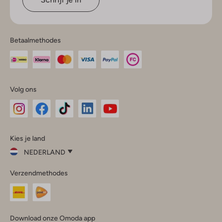
Betaalmethodes
Volg ons
Omoda
Omoda
Omoda
Omoda
Omoda
Kies je land
Instagram
Facebook
TikTok
LinkedIn
YouTube
NEDERLAND
Kies
Verzendmethodes
je
Sluit
land
Nederland
België
(Nederlands)
Download onze Omoda app