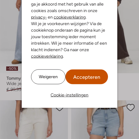
ga je akkoord met het gebruik van alle
cookies zoals omschreven in onze
privacy-
en
cookieverklaring
.
Wil je je voorkeuren wijzigen? Via de
cookieknop onderaan de pagina kun je
jouw toestemming ieder moment
intrekken. Wil je meer informatie of een
klacht indienen? Ga naar onze
cookieverklaring
.
-50%
Nieuw
Accepteren
Weigeren
Tommy Jeans
Harper & Yve
Wide jeans
Wide jeans
€ 99,99
€ 49,99
€ 139,99
Cookie-instellingen