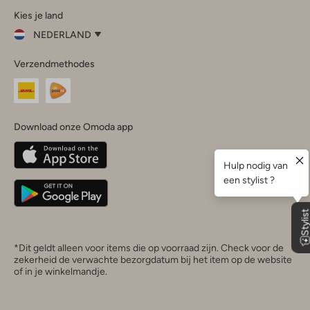
Kies je land
Instagram
Facebook
TikTok
LinkedIn
YouTube
NEDERLAND
Kies
Verzendmethodes
je
Sluit
land
Nederland
België
(Nederlands)
Download onze Omoda app
Belgique
(Français)
Deutschland
*Dit geldt alleen voor items die op voorraad zijn. Check voor de
zekerheid de verwachte bezorgdatum bij het item op de website
of in je winkelmandje.