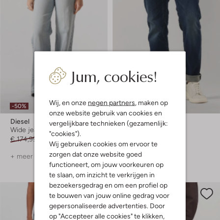
Jum, cookies!
Wij, en onze
negen partners
, maken op
-50%
-40%
onze website gebruik van cookies en
Diesel
Pme Legend
vergelijkbare technieken (gezamenlijk:
Wide jeans
Slim fit jeans
"cookies").
€ 174,99
€ 86,99
€ 119,99
€ 71,99
Wij gebruiken cookies om ervoor te
zorgen dat onze website goed
+ meer kleuren
+ meer kleuren
functioneert, om jouw voorkeuren op
te slaan, om inzicht te verkrijgen in
bezoekersgedrag en om een profiel op
te bouwen van jouw online gedrag voor
gepersonaliseerde advertenties. Door
op "Accepteer alle cookies" te klikken,