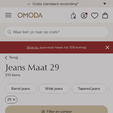
Gratis standaard verzending*
Menu
Shop nu:
jouw must-haves tot 70% korting!
Terug
Jeans Maat 29
310 items
Barrel jeans
Wide jeans
Tapered jeans
29
Filter en sorteer