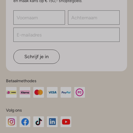
en maak kans op € 150,- shoptegoed.
Schrijf je in
Betaalmethodes
Volg ons
Omoda
Omoda
Omoda
Omoda
Omoda