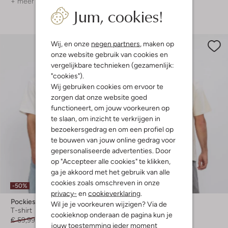
+ meer kleuren
Jum, cookies!
Shop hier
Wij, en onze
negen partners
, maken op
onze website gebruik van cookies en
vergelijkbare technieken (gezamenlijk:
"cookies").
Wij gebruiken cookies om ervoor te
zorgen dat onze website goed
functioneert, om jouw voorkeuren op
te slaan, om inzicht te verkrijgen in
bezoekersgedrag en om een profiel op
te bouwen van jouw online gedrag voor
gepersonaliseerde advertenties. Door
op "Accepteer alle cookies" te klikken,
ga je akkoord met het gebruik van alle
cookies zoals omschreven in onze
-50%
-30%
privacy-
en
cookieverklaring
.
Pockies
Woodbird
Wil je je voorkeuren wijzigen? Via de
T-shirt
T-shirt
cookieknop onderaan de pagina kun je
€ 59,99
€ 29,99
€ 54,99
€ 37,99
jouw toestemming ieder moment