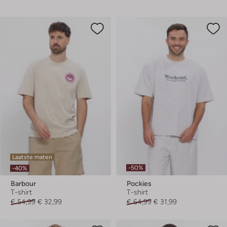
Laatste maten
-50%
-40%
Barbour
Pockies
T-shirt
T-shirt
€ 54,99
€ 32,99
€ 64,99
€ 31,99