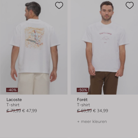
-40%
-50%
Lacoste
Forét
T-shirt
T-shirt
€ 79,99
€ 47,99
€ 69,99
€ 34,99
+ meer kleuren