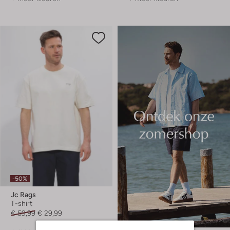
-50%
Jc Rags
T-shirt
€ 59,99
€ 29,99