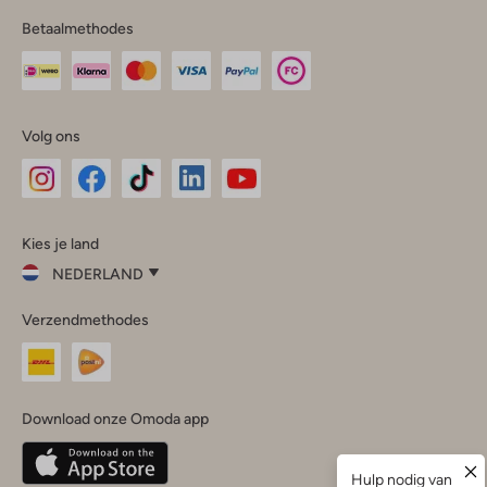
Betaalmethodes
Volg ons
Omoda
Omoda
Omoda
Omoda
Omoda
Kies je land
Instagram
Facebook
TikTok
LinkedIn
YouTube
NEDERLAND
Kies
Verzendmethodes
je
Sluit
land
Nederland
België
(Nederlands)
Download onze Omoda app
Belgique
(Français)
Deutschland