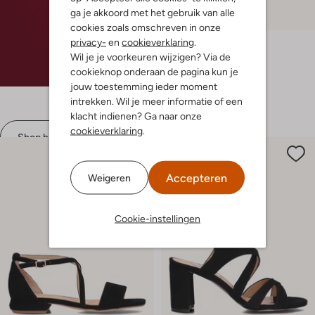
ga je akkoord met het gebruik van alle
-30%
cookies zoals omschreven in onze
Gabor
privacy-
en
cookieverklaring
.
Sandalen met hak
Wil je je voorkeuren wijzigen? Via de
€ 129,99
€ 90,99
cookieknop onderaan de pagina kun je
jouw toestemming ieder moment
+ meer kleuren
intrekken. Wil je meer informatie of een
klacht indienen? Ga naar onze
cookieverklaring
.
Shop hier
Accepteren
Weigeren
Cookie-instellingen