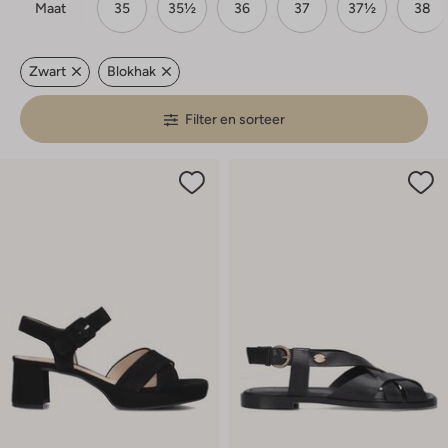
Maat
35
35½
36
37
37½
38
Zwart
Blokhak
Filter en sorteer