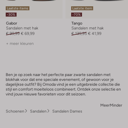
Laatste items
Laatste item
-30%
-70%
Gabor
Tango
Sandalen met hak
Sandalen met hak
€ 99,99
€ 69,99
€ 139,95
€ 41,99
+ meer kleuren
Ben je op zoek naar het perfecte paar zwarte sandalen met
blokhak voor dat ene speciale evenement, of gewoon voor je
dagelijkse outfit? Bij Omoda vind je een uitgebreide collectie die
stijl en comfort moeiteloos combineert. Ontdek onze selectie en
vind jouw nieuwe favorieten voor dit seizoen.
Meer
Minder
Schoenen
Sandalen
Sandalen Dames