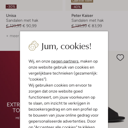
Laatste item
-30%
-40%
Unisa
Peter Kaiser
Sandalen met hak
Sandalen met hak
€ 129,99
€ 90,99
€ 139,99
€ 83,99
+ meer kleuren
+ meer kleuren
Jum, cookies!
Wij, en onze
negen partners
, maken op
onze website gebruik van cookies en
vergelijkbare technieken (gezamenlijk:
"cookies").
Wij gebruiken cookies om ervoor te
zorgen dat onze website goed
functioneert, om jouw voorkeuren op
te slaan, om inzicht te verkrijgen in
bezoekersgedrag en om een profiel op
te bouwen van jouw online gedrag voor
gepersonaliseerde advertenties. Door
op "Accepteer alle cookies" te klikken,