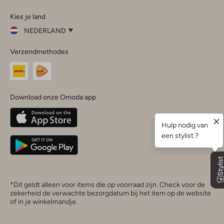
Omoda
Omoda
Omoda
Omoda
Omoda
Kies je land
Instagram
Facebook
TikTok
LinkedIn
YouTube
NEDERLAND
Kies
Verzendmethodes
je
Sluit
land
Nederland
België
(Nederlands)
Download onze Omoda app
Belgique
(Français)
Deutschland
*Dit geldt alleen voor items die op voorraad zijn. Check voor de
zekerheid de verwachte bezorgdatum bij het item op de website
of in je winkelmandje.