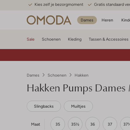
Kies zelf je bezorgmoment
Gratis standaard v
Dames
Heren
Kind
Sale
Schoenen
Kleding
Tassen & Accessoires
Dames
Schoenen
Hakken
Hakken Pumps Dames 
Slingbacks
Muiltjes
Maat
35
35½
36
37
37