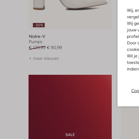
Wij, e
vergel
Wij ge
-30%
jouw v
profie
Notre-V
Gabor
Pumps
Pumps
Door o
€ 129,99
€ 90,99
€ 129,99
cooki
Wil je
+ meer kleuren
+ meer k
toeste
indie
Coo