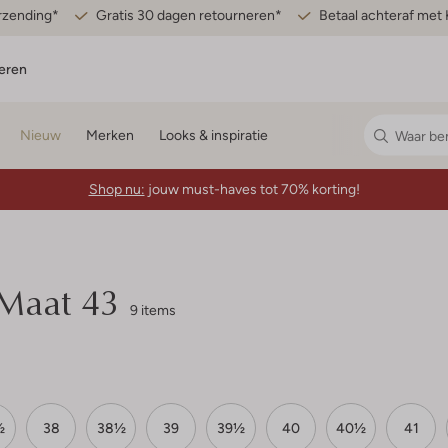
erzending*
Gratis 30 dagen retourneren*
Betaal achteraf met 
eren
Nieuw
Merken
Looks & inspiratie
Shop nu:
jouw must-haves tot 70% korting!
Maat 43
9 items
½
38
38½
39
39½
40
40½
41