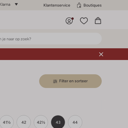
Klarna
Klantenservice
Boutiques
Filter en sorteer
41½
42
42½
43
44