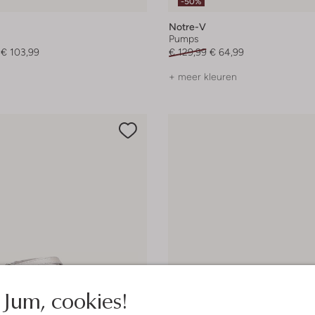
-50%
Notre-V
Pumps
€ 103,99
€ 129,99
€ 64,99
+ meer kleuren
Jum, cookies!