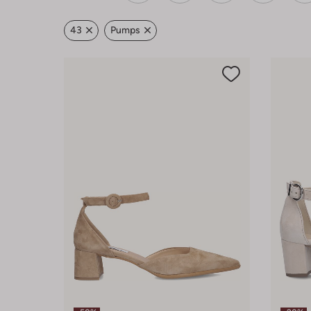
43
Pumps