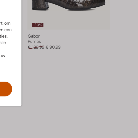
rt, om
-30%
om een
ies.
Gabor
Pumps
alle
€ 129,99
€ 90,99
ouw