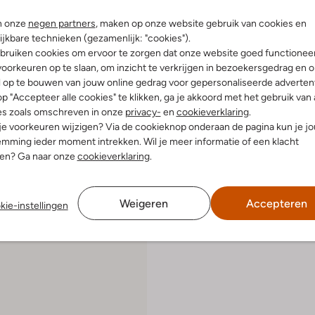
n onze
negen partners
, maken op onze website gebruik van cookies en
ijkbare technieken (gezamenlijk: "cookies").
Laatste items
bruiken cookies om ervoor te zorgen dat onze website goed functionee
-30%
oorkeuren op te slaan, om inzicht te verkrijgen in bezoekersgedrag en 
l op te bouwen van jouw online gedrag voor gepersonaliseerde advertent
Gabor
Pumps
p "Accepteer alle cookies" te klikken, ga je akkoord met het gebruik van 
€ 129,99
€ 90,99
es zoals omschreven in onze
privacy-
en
cookieverklaring
.
 je voorkeuren wijzigen? Via de cookieknop onderaan de pagina kun je j
leuren
+ meer kleuren
mming ieder moment intrekken. Wil je meer informatie of een klacht
nen? Ga naar onze
cookieverklaring
.
Weigeren
Accepteren
kie-instellingen