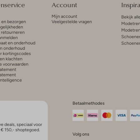
enservice
Account
Inspira
Mijn account
Bekijk all
n en bezorgen
Veelgestelde vragen
Modetren
gelijkheden
Modetren
n retourneren
Schoenen
anmelden
aat en onderhoud
Schoenen
en onderhoud
r kortingscodes
en klachten
e voorwaarden
tatement
atement
 Intelligence
Betaalmethodes
e deals, speciaal voor
p € 150,- shoptegoed.
Volg ons