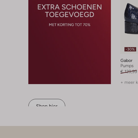
-30%
Gabor
Pumps
€ 129,99
+ meer k
Shop hier