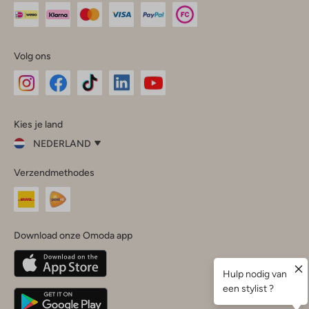
Volg ons
Omoda
Omoda
Omoda
Omoda
Omoda
Kies je land
Instagram
Facebook
TikTok
LinkedIn
YouTube
NEDERLAND
Kies
Verzendmethodes
je
Sluit
land
Nederland
België
(Nederlands)
Download onze Omoda app
Belgique
(Français)
Deutschland