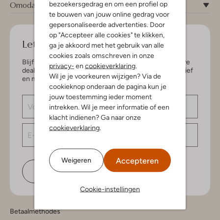
Omoda
bezoekersgedrag en om een profiel op
te bouwen van jouw online gedrag voor
gepersonaliseerde advertenties. Door
op "Accepteer alle cookies" te klikken,
Let's keep in touch!
ga je akkoord met het gebruik van alle
cookies zoals omschreven in onze
Blijf op de hoogte van de nieuwste items en exclusieve
privacy-
en
cookieverklaring
.
deals, speciaal voor jou. Schrijf je in voor de nieuwsbrief
Wil je je voorkeuren wijzigen? Via de
en maak kans op € 150,- shoptegoed.
cookieknop onderaan de pagina kun je
jouw toestemming ieder moment
intrekken. Wil je meer informatie of een
klacht indienen? Ga naar onze
cookieverklaring
.
Accepteren
Weigeren
Schrijf je in
Cookie-instellingen
Betaalmethodes