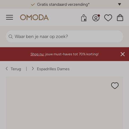
Gratis standaard verzending*
Menu
Shop nu:
jouw must-haves tot 70% korting!
Terug
Espadrilles Dames