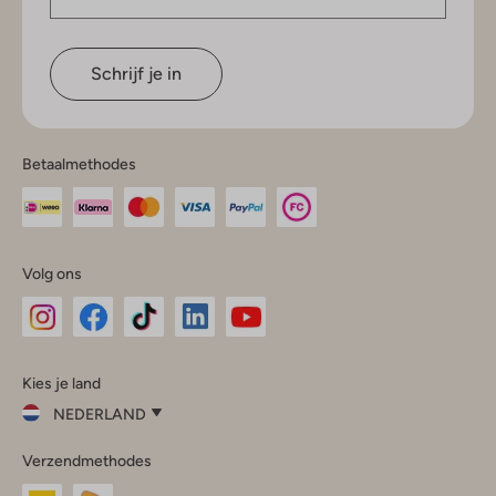
Schrijf je in
Betaalmethodes
Volg ons
Omoda
Omoda
Omoda
Omoda
Omoda
Kies je land
Instagram
Facebook
TikTok
LinkedIn
YouTube
NEDERLAND
Kies
Verzendmethodes
je
Sluit
land