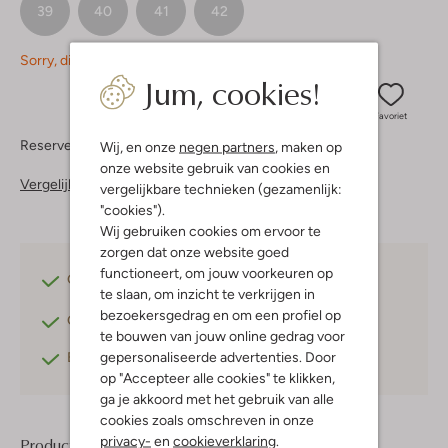
39
40
41
42
Sorry, dit item is momenteel (nog) niet beschikbaar.
Jum, cookies!
Favoriet
Reserveer direct in een van onze 37 boutiques
Wij, en onze
negen partners
, maken op
onze website gebruik van cookies en
Vergelijkbare items
vergelijkbare technieken (gezamenlijk:
"cookies").
Wij gebruiken cookies om ervoor te
zorgen dat onze website goed
functioneert, om jouw voorkeuren op
Gratis verzending
vanaf €75,-
te slaan, om inzicht te verkrijgen in
bezoekersgedrag en om een profiel op
Gratis retourneren
binnen 30 dagen*
te bouwen van jouw online gedrag voor
gepersonaliseerde advertenties. Door
Betaal achteraf
met Klarna
op "Accepteer alle cookies" te klikken,
ga je akkoord met het gebruik van alle
cookies zoals omschreven in onze
privacy-
en
cookieverklaring
.
Product informatie