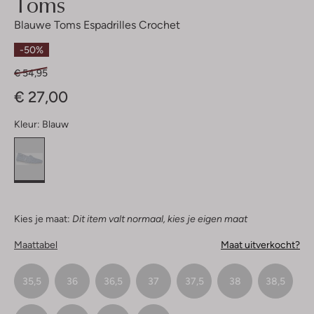
Toms
Blauwe Toms Espadrilles Crochet
-50%
€ 54,95
€ 27,00
Kleur:
Blauw
Kies je maat:
Dit item valt normaal, kies je eigen maat
Maattabel
Maat uitverkocht?
35,5
36
36,5
37
37,5
38
38,5