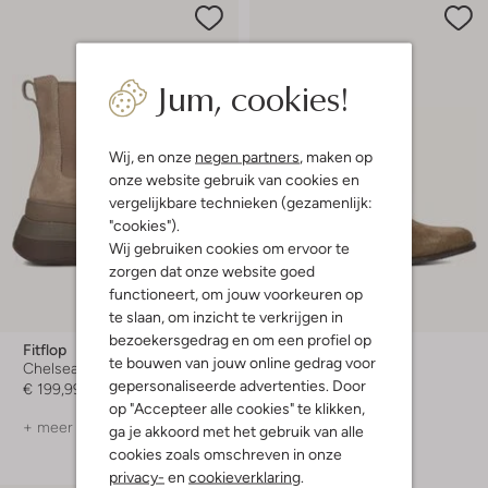
Jum, cookies!
Wij, en onze
negen partners
, maken op
onze website gebruik van cookies en
vergelijkbare technieken (gezamenlijk:
"cookies").
Wij gebruiken cookies om ervoor te
zorgen dat onze website goed
functioneert, om jouw voorkeuren op
te slaan, om inzicht te verkrijgen in
-30%
bezoekersgedrag en om een profiel op
Fitflop
Floris Van Bommel
te bouwen van jouw online gedrag voor
Chelsea boots
Enkelboots
gepersonaliseerde advertenties. Door
€ 199,99
€ 249,99
€ 174,99
op "Accepteer alle cookies" te klikken,
+ meer kleuren
+ meer kleuren
ga je akkoord met het gebruik van alle
cookies zoals omschreven in onze
privacy-
en
cookieverklaring
.