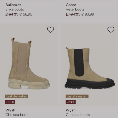
Bullboxer
Gabor
Enkelboots
Veterboots
€ 94,95
€ 56,95
€ 134,95
€ 93,99
Laatste maten
Laatste maten
-50%
-70%
Wysh
Wysh
Chelsea boots
Chelsea boots