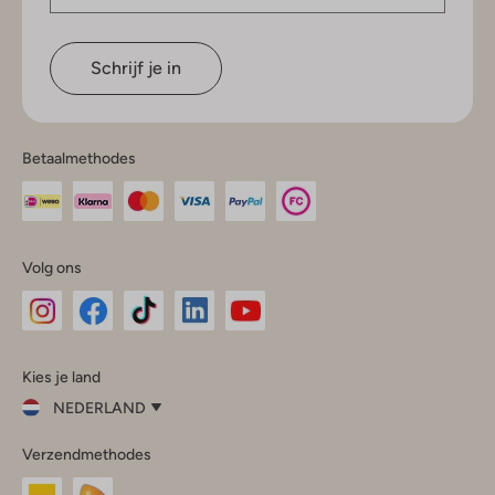
Schrijf je in
Betaalmethodes
Volg ons
Omoda
Omoda
Omoda
Omoda
Omoda
Kies je land
Instagram
Facebook
TikTok
LinkedIn
YouTube
NEDERLAND
Kies
Verzendmethodes
je
Sluit
land