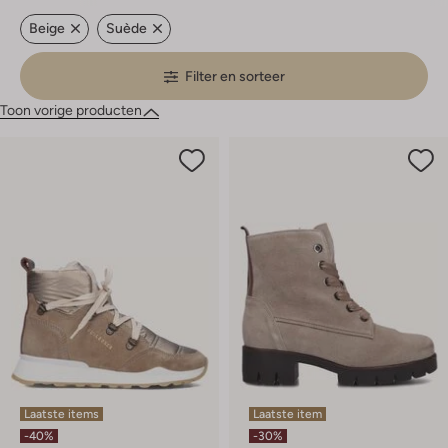
Beige
Suède
Filter en sorteer
Toon vorige producten
Laatste items
Laatste item
-40%
-30%