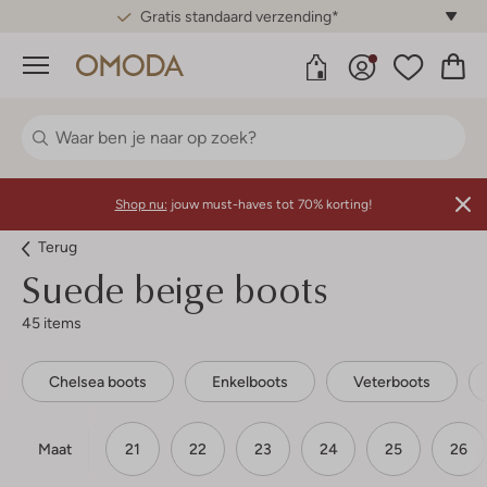
Gratis standaard verzending*
Menu
Shop nu:
jouw must-haves tot 70% korting!
Terug
Suede beige boots
45 items
Chelsea boots
Enkelboots
Veterboots
Maat
21
22
23
24
25
26