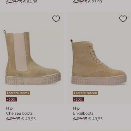
€ 129,95
€ 64,95
€ 79,95
€ 23,99
Laatste items
Laatste maten
-50%
-50%
Hip
Hip
Chelsea boots
Enkelboots
€ 99,95
€ 49,95
€ 99,95
€ 49,95