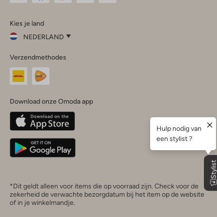
Omoda
Omoda
Omoda
Omoda
Omoda
Kies je land
Instagram
Facebook
TikTok
LinkedIn
YouTube
NEDERLAND
Kies
Verzendmethodes
je
Sluit
land
Nederland
België
(Nederlands)
Download onze Omoda app
Belgique
(Français)
Deutschland
*Dit geldt alleen voor items die op voorraad zijn. Check voor de
zekerheid de verwachte bezorgdatum bij het item op de website
of in je winkelmandje.