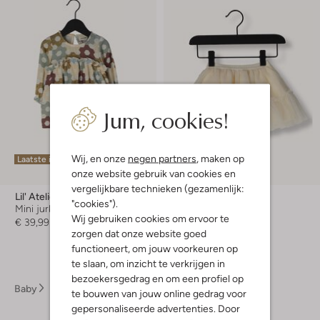
Jum, cookies!
Wij, en onze
negen partners
, maken op
Laatste items
Laatste item
onze website gebruik van cookies en
-20%
vergelijkbare technieken (gezamenlijk:
Lil' Atelier
Lil' Atelier
"cookies").
Mini jurk
Mini jurk
Wij gebruiken cookies om ervoor te
€ 39,99
€ 34,99
€ 27,99
zorgen dat onze website goed
functioneert, om jouw voorkeuren op
te slaan, om inzicht te verkrijgen in
bezoekersgedrag en om een profiel op
Baby
Babykleding
Jurken Baby
te bouwen van jouw online gedrag voor
gepersonaliseerde advertenties. Door