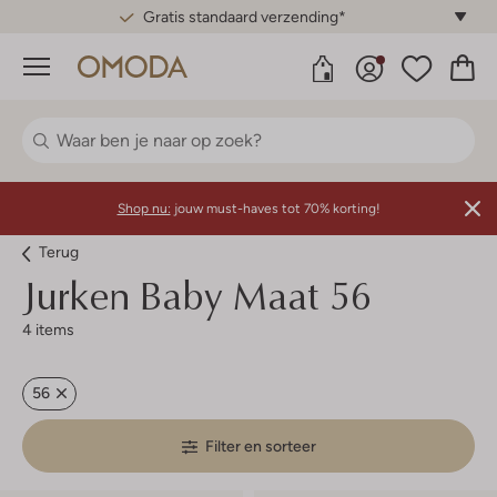
Gratis standaard verzending*
Menu
Shop nu:
jouw must-haves tot 70% korting!
Terug
Jurken Baby Maat 56
4 items
56
Filter en sorteer