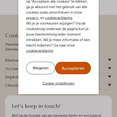
op "Accepteer alle cookies" te klikken,
ga je akkoord met het gebruik van alle
cookies zoals omschreven in onze
privacy-
en
cookieverklaring
.
Wil je je voorkeuren wijzigen? Via de
cookieknop onderaan de pagina kun je
Contact
jouw toestemming ieder moment
intrekken. Wil je meer informatie of een
Maandag - Vrijdag 09:00 - 19:00 uur
klacht indienen? Ga naar onze
Zaterdag 09:00 - 17:00 uur
cookieverklaring
.
Klantenservice
Account
Accepteren
Weigeren
Inspiratie
Cookie-instellingen
Omoda
Let's keep in touch!
Blijf op de hoogte van de nieuwste items en exclusieve