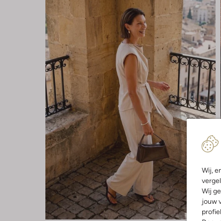
Wij, e
vergel
Wij ge
jouw v
profie