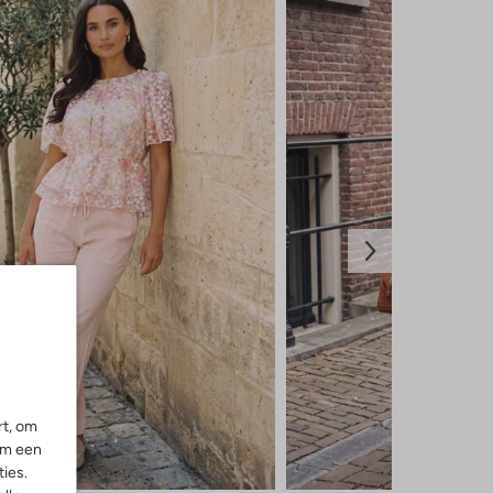
rt, om
om een
ies.