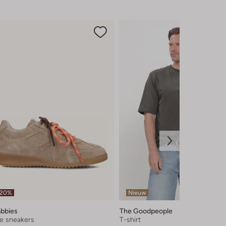
-20%
Nieuw
bbies
The Goodpeople
e sneakers
T-shirt