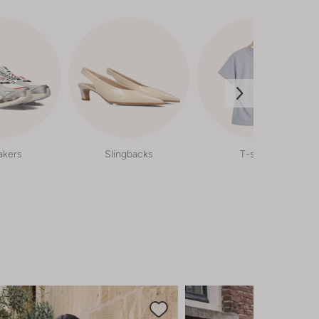
akers
Slingbacks
T-shirts