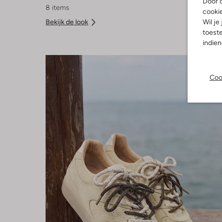
Door o
8 items
cooki
Bekijk de look
Wil je
toeste
indie
Coo