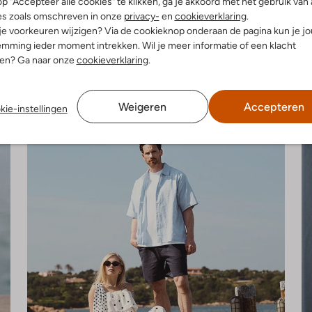
p "Accepteer alle cookies" te klikken, ga je akkoord met het gebruik van 
3 items
5 items
es zoals omschreven in onze
privacy-
en
cookieverklaring
.
Bekijk de look
Bekijk de look
 je voorkeuren wijzigen? Via de cookieknop onderaan de pagina kun je j
mming ieder moment intrekken. Wil je meer informatie of een klacht
nen? Ga naar onze
cookieverklaring
.
Weigeren
Accepteren
kie-instellingen