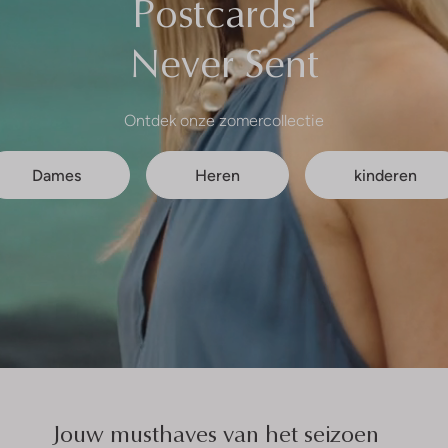
Postcards I
Never Sent
Ontdek onze zomercollectie
Dames
Heren
kinderen
Jouw musthaves van het seizoen